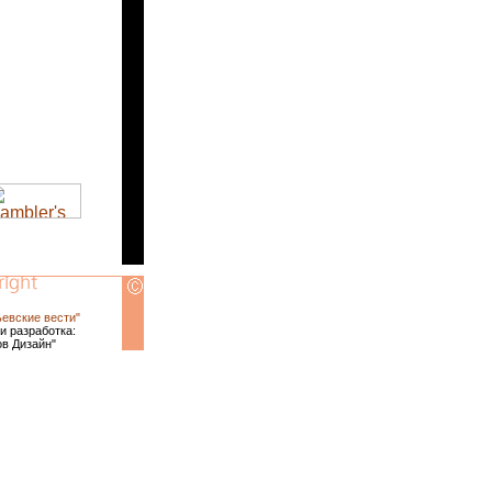
ьевские вести"
и разработка:
ов Дизайн"