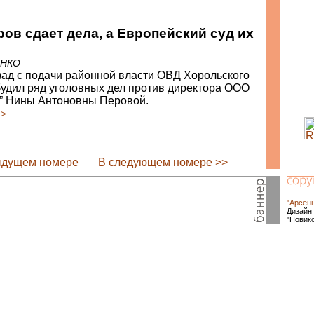
ов сдает дела, а Европейский суд их
ЕНКО
зад с подачи районной власти ОВД Хорольского
будил ряд уголовных дел против директора ООО
й” Нины Антоновны Перовой.
>>
ыдущем номере
В следующем номере >>
"Арсен
Дизайн 
"Новик