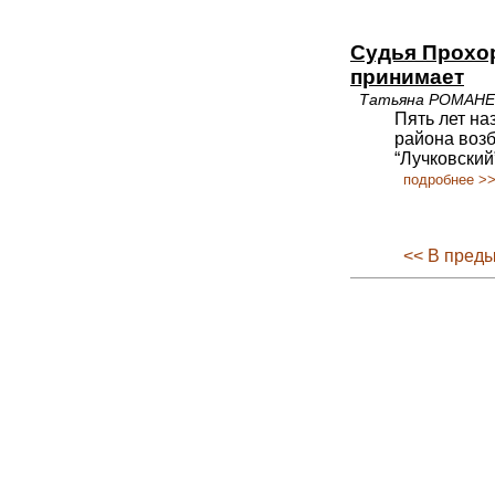
Судья Прохор
принимает
Татьяна РОМАН
Пять лет на
района воз
“Лучковски
подробнее >
<< В пред