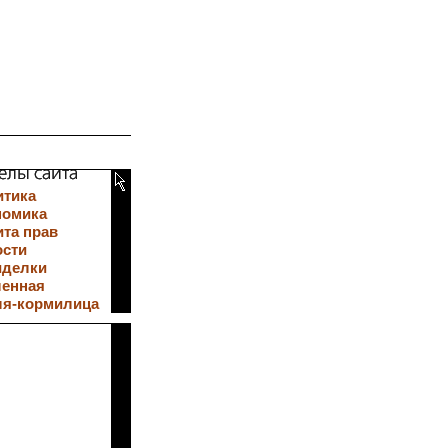
итика
номика
та прав
ости
иделки
ленная
ля-кормилица