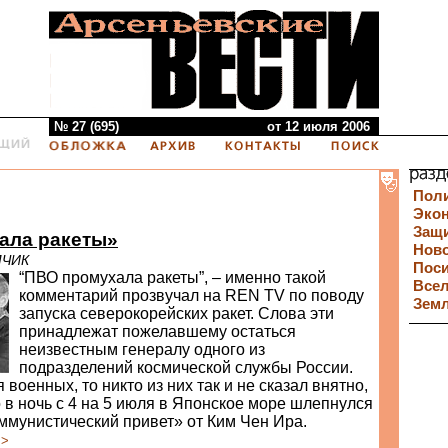
№ 27 (695)
от 12 июля 2006
Пол
Эко
Защи
ала ракеты»
Нов
МЧИК
Пос
“ПВО промухала ракеты”, – именно такой
Все
комментарий прозвучал на REN TV по поводу
Зем
запуска северокорейских ракет. Слова эти
принадлежат пожелавшему остаться
неизвестным генералу одного из
подразделений космической службы России.
 военных, то никто из них так и не сказал внятно,
 в ночь с 4 на 5 июля в Японское море шлепнулся
ммунистический привет» от Ким Чен Ира.
>>