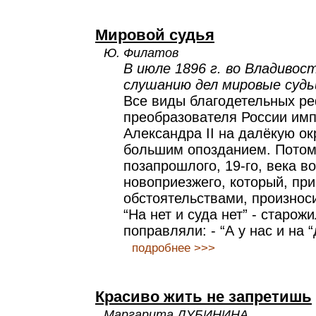
Мировой судья
Ю. Филатов
В июле 1896 г. во Владивос
слушанию дел мировые судь
Все виды благодетельных р
преобразователя России им
Александра II на далёкую о
большим опозданием. Потому
позапрошлого, 19-го, века в
новоприезжего, который, пр
обстоятельствами, произнос
“На нет и суда нет” - старож
поправляли: - “А у нас и на “
подробнее >>>
Красиво жить не запретишь
Маргарита ДУБИНИНА