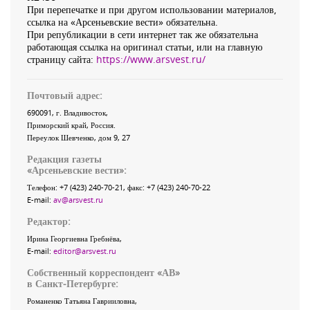
При перепечатке и при другом использовании материалов,
ссылка на «Арсеньевские вести» обязательна.
При републикации в сети интернет так же обязательна
работающая ссылка на оригинал статьи, или на главную
страницу сайта:
https://www.arsvest.ru/
Почтовый адрес:
690091
, г.
Владивосток
,
Приморский край
,
Россия
.
Переулок Шевченко
, дом 9, 27
Редакция газеты
«
Арсеньевские вести
»:
Телефон:
+7 (423) 240-70-21
, факс:
+7 (423) 240-70-22
E-mail:
av@arsvest.ru
Редактор:
Ирина Георгиевна Гребнёва,
E-mail:
editor@arsvest.ru
Собственный корреспондент «АВ»
в Санкт-Петербурге:
Романенко Татьяна Гаврииловна,