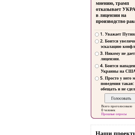
мнению, трамп
отказывает УКР
в лицензии на
производство рак
1. Уважает Путин
2. Боится увелич
эскалацию конфл
3. Никому не дает
лицензии.
4. Боится нападе
Украины на СШ
5. Просто у него 
поведения такая:
обещать и не сдел
Всего проголосовало
0 человек
Прошлые опросы
Наши проект