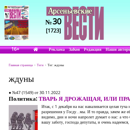
30
№
[1723]
16+
Реклама
ЗаКон
Редакция
Наши автор
Главная страница
Теги
Тег: ждуны
ждуны
● №47 (1549) от 30.11.2022
Политика:
ТВАРЬ Я ДРОЖАЩАЯ, ИЛИ ПР
Итак, с 1 декабря на нас наваливается целая ту
разрешения у Госду...мы. И то правда, зачем же е
видимо, дни и ночи напролет думает о нас: а чт
вашу заботу, господа депутаты, и очень надеемся,