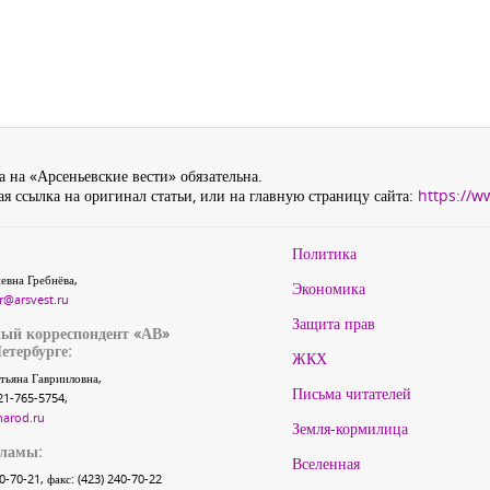
 на «Арсеньевские вести» обязательна.
я ссылка на оригинал статьи, или на главную страницу сайта:
https://w
Политика
евна Гребнёва,
Экономика
r@arsvest.ru
Защита прав
ый корреспондент «АВ»
етербурге:
ЖКХ
тьяна Гаврииловна,
Письма читателей
21-765-5754,
narod.ru
Земля-кормилица
кламы:
Вселенная
40-70-21, факс: (423) 240-70-22