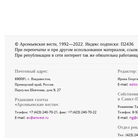
© Арсеньевские вести, 1992—2022. Индекс подписки: П2436
При перепечатке и при другом использовании материалов, ссылка
При републикации в сети интернет так же обязательна работающа
Почтовый адрес:
Редактор:
690091
, г.
Владивосток
,
Ирина Георги
Приморский край
,
Россия
.
E-mail:
edito
Переулок Шевченко
, дом 9, 27
Собственн
в Санкт-П
Редакция газеты
«
Арсеньевские вести
»:
Романенко Та
Телефон:
+7 (423) 240-70-21
, факс:
+7 (423) 240-70-22
Телефон: 8-9
E-mail:
av@arsvest.ru
E-mail:
rtg@
Отдел ре
Тел.: (423) 2