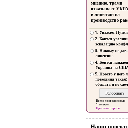
мнению, трамп
отказывает УКР
в лицензии на
производство рак
1. Уважает Путин
2. Боится увелич
эскалацию конфл
3. Никому не дает
лицензии.
4. Боится нападе
Украины на СШ
5. Просто у него 
поведения такая:
обещать и не сдел
Всего проголосовало
1 человек
Прошлые опросы
Наши проект