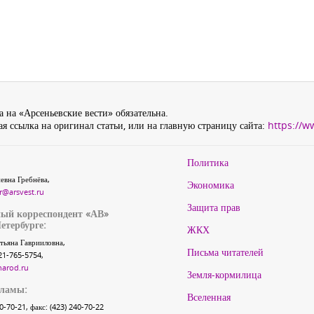
 на «Арсеньевские вести» обязательна.
я ссылка на оригинал статьи, или на главную страницу сайта:
https://w
Политика
евна Гребнёва,
Экономика
r@arsvest.ru
Защита прав
ый корреспондент «АВ»
етербурге:
ЖКХ
тьяна Гаврииловна,
Письма читателей
21-765-5754,
narod.ru
Земля-кормилица
кламы:
Вселенная
40-70-21, факс: (423) 240-70-22