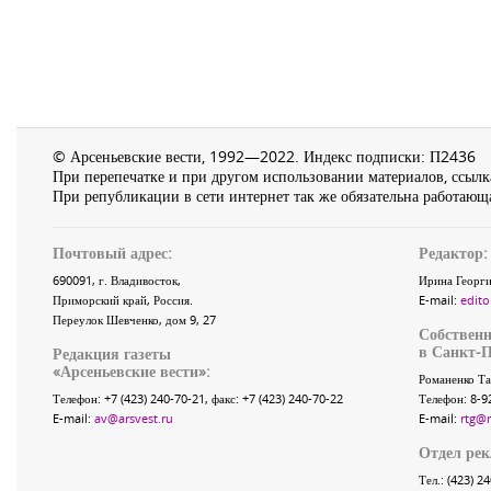
© Арсеньевские вести, 1992—2022. Индекс подписки: П2436
При перепечатке и при другом использовании материалов, ссылка
При републикации в сети интернет так же обязательна работающа
Почтовый адрес:
Редактор:
690091
, г.
Владивосток
,
Ирина Георги
Приморский край
,
Россия
.
E-mail:
edito
Переулок Шевченко
, дом 9, 27
Собственн
в Санкт-П
Редакция газеты
«
Арсеньевские вести
»:
Романенко Та
Телефон:
+7 (423) 240-70-21
, факс:
+7 (423) 240-70-22
Телефон: 8-9
E-mail:
av@arsvest.ru
E-mail:
rtg@
Отдел ре
Тел.: (423) 2