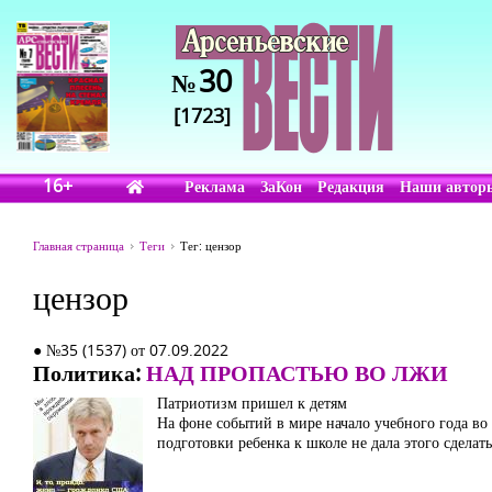
30
№
[1723]
16+
Реклама
ЗаКон
Редакция
Наши автор
Главная страница
Теги
Тег: цензор
цензор
● №35 (1537) от 07.09.2022
Политика:
НАД ПРОПАСТЬЮ ВО ЛЖИ
Патриотизм пришел к детям
На фоне событий в мире начало учебного года во
подготовки ребенка к школе не дала этого сделать