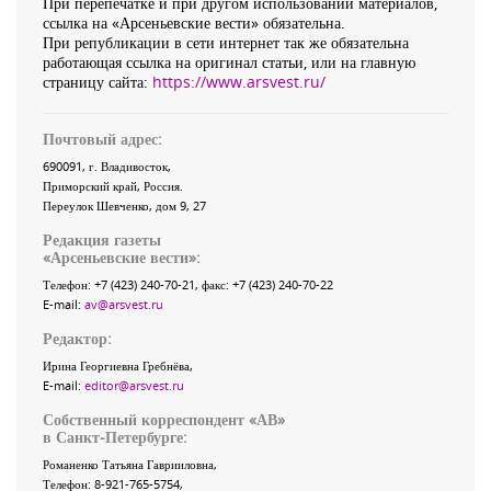
При перепечатке и при другом использовании материалов,
ссылка на «Арсеньевские вести» обязательна.
При републикации в сети интернет так же обязательна
работающая ссылка на оригинал статьи, или на главную
страницу сайта:
https://www.arsvest.ru/
Почтовый адрес:
690091
, г.
Владивосток
,
Приморский край
,
Россия
.
Переулок Шевченко
, дом 9, 27
Редакция газеты
«
Арсеньевские вести
»:
Телефон:
+7 (423) 240-70-21
, факс:
+7 (423) 240-70-22
E-mail:
av@arsvest.ru
Редактор:
Ирина Георгиевна Гребнёва,
E-mail:
editor@arsvest.ru
Собственный корреспондент «АВ»
в Санкт-Петербурге:
Романенко Татьяна Гаврииловна,
Телефон: 8-921-765-5754,