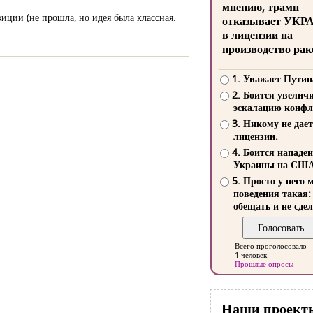
мнению, трамп
иции (не прошла, но идея была классная.
отказывает УКР
в лицензии на
производство рак
1. Уважает Путин
2. Боится увелич
эскалацию конфл
3. Никому не дает
лицензии.
4. Боится нападе
Украины на СШ
5. Просто у него 
поведения такая:
обещать и не сдел
Всего проголосовало
1 человек
Прошлые опросы
Наши проект