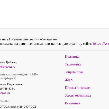
 на «Арсеньевские вести» обязательна.
я ссылка на оригинал статьи, или на главную страницу сайта:
https://w
Политика
евна Гребнёва,
Экономика
r@arsvest.ru
Защита прав
ый корреспондент «АВ»
етербурге:
ЖКХ
тьяна Гаврииловна,
Письма читателей
21-765-5754,
narod.ru
Земля-кормилица
кламы:
Вселенная
40-70-21, факс: (423) 240-70-22