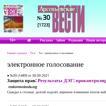
30
№
[1723]
16+
Реклама
ЗаКон
Редакция
Наши автор
Главная страница
Теги
Тег: электронное голосование
электронное голосование
● №39 (1489) от 30.09.2021
Защита прав:
Результаты ДЭГ: проконтролир
roskomsvoboda.org
Скандал в столице: долгий подсчёт, коренное изменение итогов вы