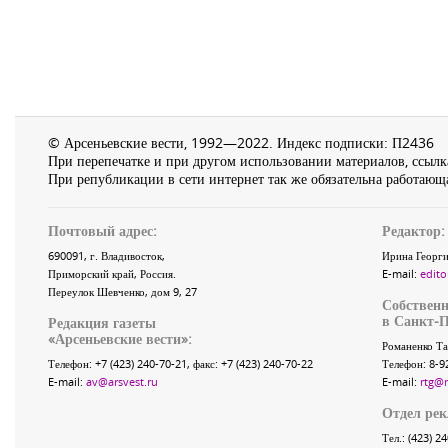
© Арсеньевские вести, 1992—2022. Индекс подписки: П2436
При перепечатке и при другом использовании материалов, ссылка
При републикации в сети интернет так же обязательна работающа
Почтовый адрес:
Редактор:
690091
, г.
Владивосток
,
Ирина Георги
Приморский край
,
Россия
.
E-mail:
edito
Переулок Шевченко
, дом 9, 27
Собственн
в Санкт-П
Редакция газеты
«
Арсеньевские вести
»:
Романенко Та
Телефон:
+7 (423) 240-70-21
, факс:
+7 (423) 240-70-22
Телефон: 8-9
E-mail:
av@arsvest.ru
E-mail:
rtg@
Отдел ре
Тел.: (423) 2