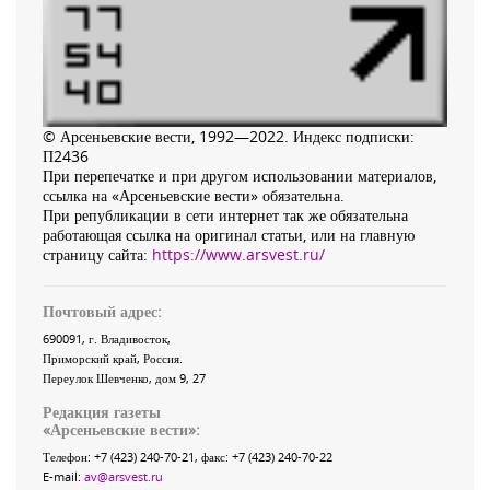
© Арсеньевские вести, 1992—2022. Индекс подписки:
П2436
При перепечатке и при другом использовании материалов,
ссылка на «Арсеньевские вести» обязательна.
При републикации в сети интернет так же обязательна
работающая ссылка на оригинал статьи, или на главную
страницу сайта:
https://www.arsvest.ru/
Почтовый адрес:
690091
, г.
Владивосток
,
Приморский край
,
Россия
.
Переулок Шевченко
, дом 9, 27
Редакция газеты
«
Арсеньевские вести
»:
Телефон:
+7 (423) 240-70-21
, факс:
+7 (423) 240-70-22
E-mail:
av@arsvest.ru