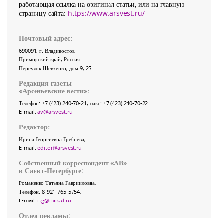
работающая ссылка на оригинал статьи, или на главную
страницу сайта:
https://www.arsvest.ru/
Почтовый адрес:
690091
, г.
Владивосток
,
Приморский край
,
Россия
.
Переулок Шевченко
, дом 9, 27
Редакция газеты
«
Арсеньевские вести
»:
Телефон:
+7 (423) 240-70-21
, факс:
+7 (423) 240-70-22
E-mail:
av@arsvest.ru
Редактор:
Ирина Георгиевна Гребнёва,
E-mail:
editor@arsvest.ru
Собственный корреспондент «АВ»
в Санкт-Петербурге:
Романенко Татьяна Гаврииловна,
Телефон: 8-921-765-5754,
E-mail:
rtg@narod.ru
Отдел рекламы: