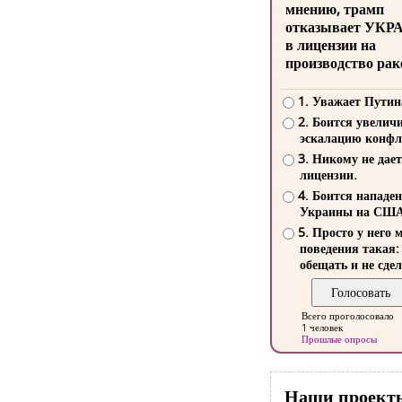
мнению, трамп
отказывает УКР
в лицензии на
производство рак
1. Уважает Путин
2. Боится увелич
эскалацию конфл
3. Никому не дает
лицензии.
4. Боится нападе
Украины на СШ
5. Просто у него 
поведения такая:
обещать и не сдел
Всего проголосовало
1 человек
Прошлые опросы
Наши проект