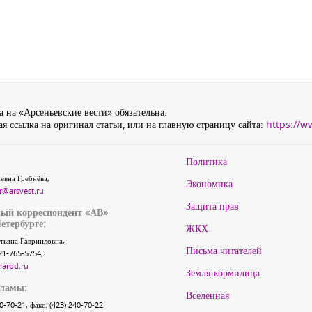
 на «Арсеньевские вести» обязательна.
я ссылка на оригинал статьи, или на главную страницу сайта:
https://w
Политика
евна Гребнёва,
Экономика
r@arsvest.ru
Защита прав
ый корреспондент «АВ»
етербурге:
ЖКХ
тьяна Гаврииловна,
Письма читателей
21-765-5754,
narod.ru
Земля-кормилица
кламы:
Вселенная
40-70-21, факс: (423) 240-70-22