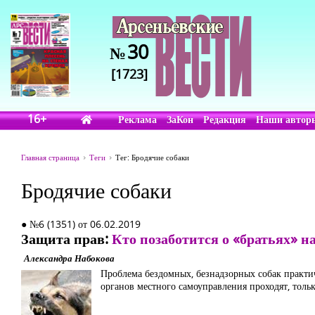
30
№
[1723]
16+
Реклама
ЗаКон
Редакция
Наши автор
Главная страница
Теги
Тег: Бродячие собаки
Бродячие собаки
● №6 (1351) от 06.02.2019
Защита прав:
Кто позаботится о «братьях» 
Александра Набокова
Проблема бездомных, безнадзорных собак практич
органов местного самоуправления проходят, тольк