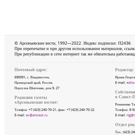
© Арсеньевские вести, 1992—2022. Индекс подписки: П2436
При перепечатке и при другом использовании материалов, ссылка
При републикации в сети интернет так же обязательна работающа
Почтовый адрес:
Редактор:
690091
, г.
Владивосток
,
Ирина Георги
Приморский край
,
Россия
.
E-mail:
edito
Переулок Шевченко
, дом 9, 27
Собственн
в Санкт-П
Редакция газеты
«
Арсеньевские вести
»:
Романенко Та
Телефон:
+7 (423) 240-70-21
, факс:
+7 (423) 240-70-22
Телефон: 8-9
E-mail:
av@arsvest.ru
E-mail:
rtg@
Отдел ре
Тел.: (423) 2