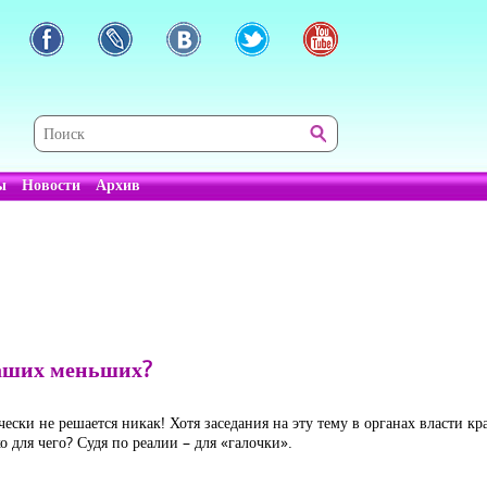
ы
Новости
Архив
наших меньших?
ески не решается никак! Хотя заседания на эту тему в органах власти к
о для чего? Судя по реалии – для «галочки».