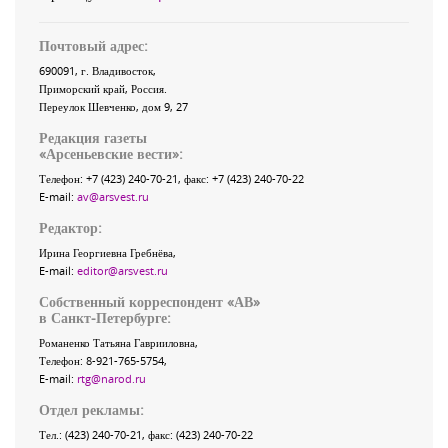
Почтовый адрес:
690091
, г.
Владивосток
,
Приморский край
,
Россия
.
Переулок Шевченко
, дом 9, 27
Редакция газеты
«
Арсеньевские вести
»:
Телефон:
+7 (423) 240-70-21
, факс:
+7 (423) 240-70-22
E-mail:
av@arsvest.ru
Редактор:
Ирина Георгиевна Гребнёва,
E-mail:
editor@arsvest.ru
Собственный корреспондент «АВ»
в Санкт-Петербурге:
Романенко Татьяна Гаврииловна,
Телефон: 8-921-765-5754,
E-mail:
rtg@narod.ru
Отдел рекламы:
Тел.: (423) 240-70-21, факс: (423) 240-70-22