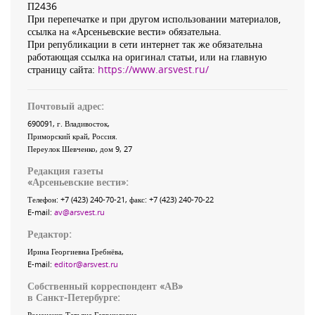
П2436
При перепечатке и при другом использовании материалов,
ссылка на «Арсеньевские вести» обязательна.
При републикации в сети интернет так же обязательна
работающая ссылка на оригинал статьи, или на главную
страницу сайта:
https://www.arsvest.ru/
Почтовый адрес:
690091
, г.
Владивосток
,
Приморский край
,
Россия
.
Переулок Шевченко
, дом 9, 27
Редакция газеты
«
Арсеньевские вести
»:
Телефон:
+7 (423) 240-70-21
, факс:
+7 (423) 240-70-22
E-mail:
av@arsvest.ru
Редактор:
Ирина Георгиевна Гребнёва,
E-mail:
editor@arsvest.ru
Собственный корреспондент «АВ»
в Санкт-Петербурге:
Романенко Татьяна Гаврииловна,