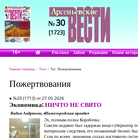
30
№
[1723]
16+
Реклама
ЗаКон
Редакция
Наши автор
Главная страница
Теги
Тег: Пожертвования
Пожертвования
● №20 (1713) от 27.05.2026
Экономика:
НИЧТО НЕ СВЯТО
Вадим Андрюхин, «Нижегородская правдв»
Эх, полным-полна Коробочка…
Совсем недавно был задержан вице-губернатор п
материалам следствия, его незаконный бизнес бы
Судя по всему, чиновник создал настоящую сист