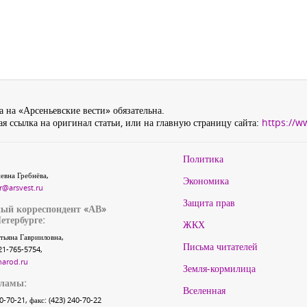
 на «Арсеньевские вести» обязательна.
я ссылка на оригинал статьи, или на главную страницу сайта:
https://w
Политика
евна Гребнёва,
Экономика
r@arsvest.ru
Защита прав
ый корреспондент «АВ»
етербурге:
ЖКХ
тьяна Гаврииловна,
Письма читателей
21-765-5754,
narod.ru
Земля-кормилица
кламы:
Вселенная
40-70-21, факс: (423) 240-70-22