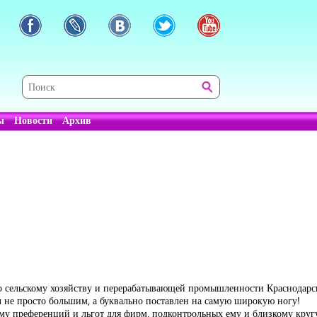
ы
Новости
Архив
о сельскому хозяйству и перерабатывающей промышленности Краснодарск
л не просто большим, а буквально поставлен на самую широкую ногу!
ему преференций и льгот для фирм, подконтрольных ему и близкому круг