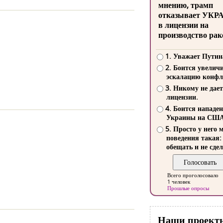
мнению, трамп
отказывает УКР
в лицензии на
производство рак
1. Уважает Путин
2. Боится увелич
эскалацию конфл
3. Никому не дает
лицензии.
4. Боится нападе
Украины на СШ
5. Просто у него 
поведения такая:
обещать и не сдел
Всего проголосовало
1 человек
Прошлые опросы
Наши проект