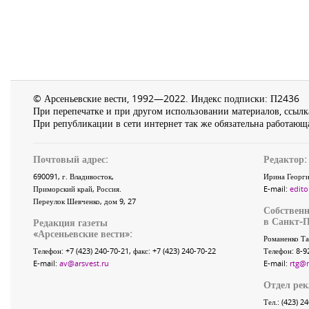
© Арсеньевские вести, 1992—2022. Индекс подписки: П2436
При перепечатке и при другом использовании материалов, ссылка
При републикации в сети интернет так же обязательна работающа
Почтовый адрес:
Редактор:
690091
, г.
Владивосток
,
Ирина Георги
Приморский край
,
Россия
.
E-mail:
edito
Переулок Шевченко
, дом 9, 27
Собственн
в Санкт-П
Редакция газеты
«
Арсеньевские вести
»:
Романенко Та
Телефон:
+7 (423) 240-70-21
, факс:
+7 (423) 240-70-22
Телефон: 8-9
E-mail:
av@arsvest.ru
E-mail:
rtg@
Отдел ре
Тел.: (423) 2