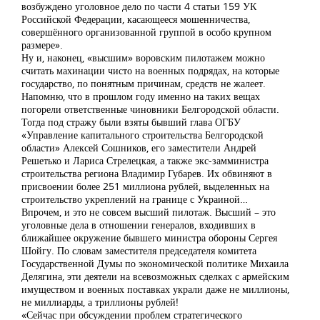
возбуждено уголовное дело по части 4 статьи 159 УК
Российской Федерации, касающееся мошенничества,
совершённого организованной группой в особо крупном
размере».
Ну и, наконец, «высшим» воровским пилотажем можно
считать махинации чисто на военных подрядах, на которые
государство, по понятным причинам, средств не жалеет.
Напомню, что в прошлом году именно на таких вещах
погорели ответственные чиновники Белгородской области.
Тогда под стражу были взяты бывший глава ОГБУ
«Управление капитального строительства Белгородской
области» Алексей Сошников, его заместители Андрей
Решетько и Лариса Стрелецкая, а также экс-замминистра
строительства региона Владимир Губарев. Их обвиняют в
присвоении более 251 миллиона рублей, выделенных на
строительство укреплений на границе с Украиной…
Впрочем, и это не совсем высший пилотаж. Высший – это
уголовные дела в отношении генералов, входивших в
ближайшее окружение бывшего министра обороны Сергея
Шойгу. По словам заместителя председателя комитета
Государственной Думы по экономической политике Михаила
Делягина, эти деятели на всевозможных сделках с армейским
имуществом и военных поставках украли даже не миллионы,
не миллиарды, а триллионы рублей!
«Сейчас при обсуждении проблем стратегического