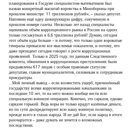
планирования в Госдуме специалистом-математиком был
назван конкретный масштаб воровства в Минобороны при
прошлом министре: 11 триллионов рублей», – указал депутат.
Напомню ещё одну шокирующую цифру, озвученную в
прошлом номере газеты. Несколько лет назад специалисты
оценивали объём коррупционного рынка в России на одних
только госзакупках в 6,6 триллиона рублей! Думаю, сегодня
этот объём куда больше – и потому, что только одни вороватые
генералы превысили все мыслимые показатели, и потому, что
даже президент сегодня говорит о росте коррупционных
проявлений. Только в 2025 году, по данным Следственного
комитета, обвинения в коррупционных преступлениях были
предъявлены 617 лицам с особым правовым статусом:
депутатам, главам муниципалитетов, силовикам и сотрудникам
прокуратуры.
…Мой личный вывод – если возместить ущерб, причинённый
государству всеми коррумпированными начальниками за
последние 10 лет, то на него можно вообще вести всю
специальную военную операцию. Конечно, это сарказм, однако
сарказм горький. Ведь воры не только крадут казённые деньги,
но по сути дискредитируют всю нашу военную политику,
прежде всего в глазах народа. И не дай Бог, если народ в итоге
разочаруется – даже думать не хочется о возможных
последствиях.