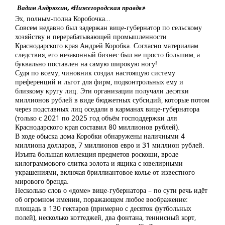
Вадим Андрюхин, «Нижегородская правдв»
Эх, полным-полна Коробочка…
Совсем недавно был задержан вице-губернатор по сельскому
хозяйству и перерабатывающей промышленности
Краснодарского края Андрей Коробка. Согласно материалам
следствия, его незаконный бизнес был не просто большим, а
буквально поставлен на самую широкую ногу!
Судя по всему, чиновник создал настоящую систему
преференций и льгот для фирм, подконтрольных ему и
близкому кругу лиц. Эти организации получали десятки
миллионов рублей в виде бюджетных субсидий, которые потом
через подставных лиц оседали в карманах вице-губернатора
(только с 2021 по 2025 год объём господдержки для
Краснодарского края составил 80 миллионов рублей).
В ходе обыска дома Коробки обнаружены наличными 4
миллиона долларов, 7 миллионов евро и 31 миллион рублей.
Изъята большая коллекция предметов роскоши, вроде
килограммового слитка золота и ящика с ювелирными
украшениями, включая бриллиантовое колье от известного
мирового бренда.
Несколько слов о «доме» вице-губернатора – по сути речь идёт
об огромном имении, поражающем любое воображение:
площадь в 130 гектаров (примерно с десяток футбольных
полей), несколько коттеджей, два фонтана, теннисный корт,