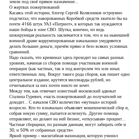
земли под своё прямое назначение…
О жертвах пожертвований
Касаясь этой истории, блогер Сергей Колясников остроумно
подсчитал, что наворованных Коробкой средств хватило бы на
почти 4166 штук УАЗ «Патриот», в которых так нуждаются
наши бойцы в зоне СВО. Шутка, конечно, но ведь
шокирующая реальность заключается в том, что и на нынешней
военной драме коррумпированные начальники умудряются
делать большие деньги, причём прямо и безо всяких условных
сравнений.
Надо сказать, что криминал здесь проходит на самых разных
уровнях, начиная со сборов помощи участникам военной
операции (как частных, так и под контролем тех или иных
ответственных лиц. Вокруг такого рода сборов, как пишет одно
центральное издание, крутятся миллиарды рублей, но
отчитываться за них почти никто не хочет.
Между тем, как отмечает известный московский адвокат
Сталина Гуревич, «часть пожертвований до получателей не
доходит… С началом СВО количество «мутных» историй
возросло. Кто-то изначально объявляет мошеннический сбор и,
собрав некую сумму, пытается исчезнуть. Другие помощь
отправляют, но делают на ней бизнес, «откусывая» процент…
Частные сборщики, по разным данным, могут забирать себе и
30, и 50% от собранных средств».
Яркий пример – масштабная махинация, которую учинил