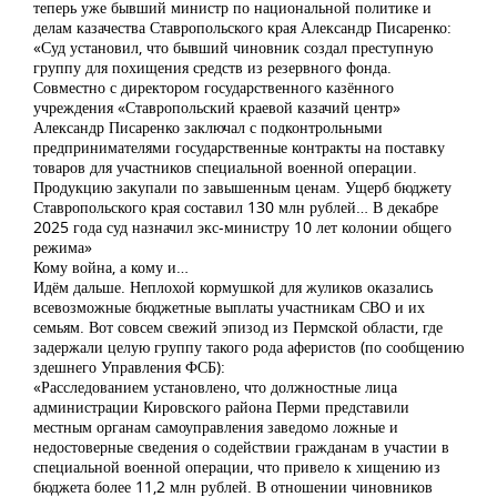
теперь уже бывший министр по национальной политике и
делам казачества Ставропольского края Александр Писаренко:
«Суд установил, что бывший чиновник создал преступную
группу для похищения средств из резервного фонда.
Совместно с директором государственного казённого
учреждения «Ставропольский краевой казачий центр»
Александр Писаренко заключал с подконтрольными
предпринимателями государственные контракты на поставку
товаров для участников специальной военной операции.
Продукцию закупали по завышенным ценам. Ущерб бюджету
Ставропольского края составил 130 млн рублей… В декабре
2025 года суд назначил экс-министру 10 лет колонии общего
режима»
Кому война, а кому и…
Идём дальше. Неплохой кормушкой для жуликов оказались
всевозможные бюджетные выплаты участникам СВО и их
семьям. Вот совсем свежий эпизод из Пермской области, где
задержали целую группу такого рода аферистов (по сообщению
здешнего Управления ФСБ):
«Расследованием установлено, что должностные лица
администрации Кировского района Перми представили
местным органам самоуправления заведомо ложные и
недостоверные сведения о содействии гражданам в участии в
специальной военной операции, что привело к хищению из
бюджета более 11,2 млн рублей. В отношении чиновников