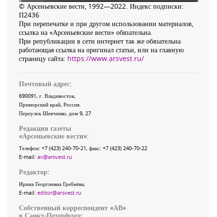
© Арсеньевские вести, 1992—2022. Индекс подписки:
П2436
При перепечатке и при другом использовании материалов,
ссылка на «Арсеньевские вести» обязательна.
При републикации в сети интернет так же обязательна
работающая ссылка на оригинал статьи, или на главную
страницу сайта:
https://www.arsvest.ru/
Почтовый адрес:
690091
, г.
Владивосток
,
Приморский край
,
Россия
.
Переулок Шевченко
, дом 9, 27
Редакция газеты
«
Арсеньевские вести
»:
Телефон:
+7 (423) 240-70-21
, факс:
+7 (423) 240-70-22
E-mail:
av@arsvest.ru
Редактор:
Ирина Георгиевна Гребнёва,
E-mail:
editor@arsvest.ru
Собственный корреспондент «АВ»
в Санкт-Петербурге: