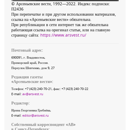
© Арсеньевские вести, 1992—2022. Индекс подписки:
П2436
При перепечатке и при другом использовании материалов,
ссылка на «Арсеньевские вести» обязательна.
При републикации в сети интернет так же обязательна
работающая ссылка на оригинал статьи, или на главную
страницу сайта:
https://www.arsvest.ru/
Почтовый адрес:
690091
, г.
Владивосток
,
Приморский край
,
Россия
.
Переулок Шевченко
, дом 9, 27
Редакция газеты
«
Арсеньевские вести
»:
Телефон:
+7 (423) 240-70-21
, факс:
+7 (423) 240-70-22
E-mail:
av@arsvest.ru
Редактор:
Ирина Георгиевна Гребнёва,
E-mail:
editor@arsvest.ru
Собственный корреспондент «АВ»
в Санкт-Петербурге: