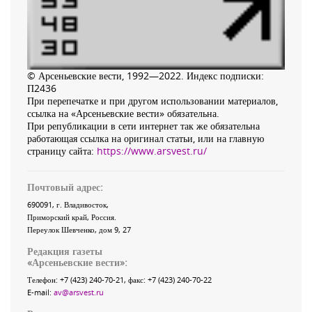
© Арсеньевские вести, 1992—2022. Индекс подписки:
П2436
При перепечатке и при другом использовании материалов,
ссылка на «Арсеньевские вести» обязательна.
При републикации в сети интернет так же обязательна
работающая ссылка на оригинал статьи, или на главную
страницу сайта:
https://www.arsvest.ru/
Почтовый адрес:
690091
, г.
Владивосток
,
Приморский край
,
Россия
.
Переулок Шевченко
, дом 9, 27
Редакция газеты
«
Арсеньевские вести
»:
Телефон:
+7 (423) 240-70-21
, факс:
+7 (423) 240-70-22
E-mail:
av@arsvest.ru