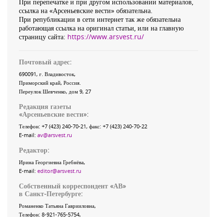
При перепечатке и при другом использовании материалов,
ссылка на «Арсеньевские вести» обязательна.
При републикации в сети интернет так же обязательна
работающая ссылка на оригинал статьи, или на главную
страницу сайта:
https://www.arsvest.ru/
Почтовый адрес:
690091
, г.
Владивосток
,
Приморский край
,
Россия
.
Переулок Шевченко
, дом 9, 27
Редакция газеты
«
Арсеньевские вести
»:
Телефон:
+7 (423) 240-70-21
, факс:
+7 (423) 240-70-22
E-mail:
av@arsvest.ru
Редактор:
Ирина Георгиевна Гребнёва,
E-mail:
editor@arsvest.ru
Собственный корреспондент «АВ»
в Санкт-Петербурге:
Романенко Татьяна Гаврииловна,
Телефон: 8-921-765-5754,