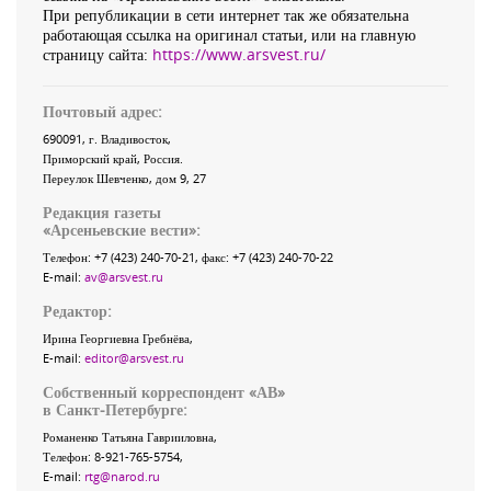
При републикации в сети интернет так же обязательна
работающая ссылка на оригинал статьи, или на главную
страницу сайта:
https://www.arsvest.ru/
Почтовый адрес:
690091
, г.
Владивосток
,
Приморский край
,
Россия
.
Переулок Шевченко
, дом 9, 27
Редакция газеты
«
Арсеньевские вести
»:
Телефон:
+7 (423) 240-70-21
, факс:
+7 (423) 240-70-22
E-mail:
av@arsvest.ru
Редактор:
Ирина Георгиевна Гребнёва,
E-mail:
editor@arsvest.ru
Собственный корреспондент «АВ»
в Санкт-Петербурге:
Романенко Татьяна Гаврииловна,
Телефон: 8-921-765-5754,
E-mail:
rtg@narod.ru