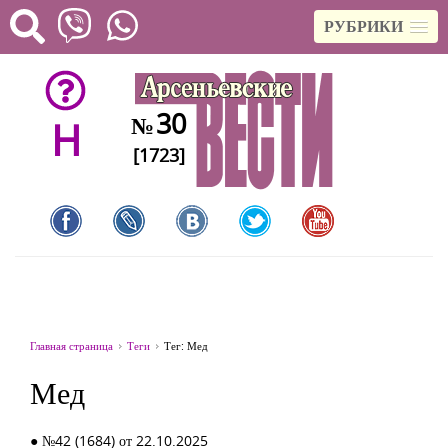
РУБРИКИ
30
№
H
[1723]
Главная страница
Теги
Тег: Мед
Мед
● №42 (1684) от 22.10.2025