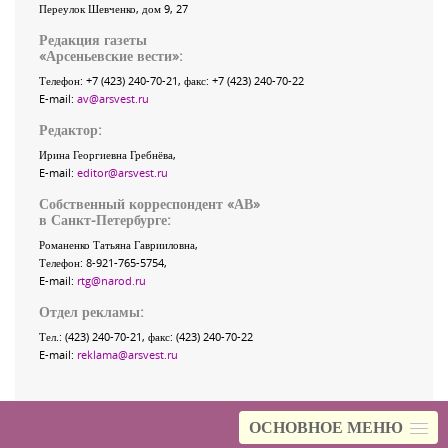
Переулок Шевченко
, дом 9, 27
Редакция газеты
«
Арсеньевские вести
»:
Телефон:
+7 (423) 240-70-21
, факс:
+7 (423) 240-70-22
E-mail:
av@arsvest.ru
Редактор:
Ирина Георгиевна Гребнёва,
E-mail:
editor@arsvest.ru
Собственный корреспондент «АВ»
в Санкт-Петербурге:
Романенко Татьяна Гаврииловна,
Телефон: 8-921-765-5754,
E-mail:
rtg@narod.ru
Отдел рекламы:
Тел.: (423) 240-70-21, факс: (423) 240-70-22
E-mail:
reklama@arsvest.ru
ОСНОВНОЕ МЕНЮ