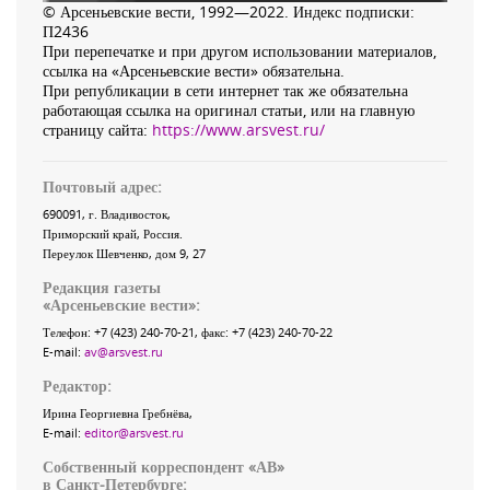
© Арсеньевские вести, 1992—2022. Индекс подписки:
П2436
При перепечатке и при другом использовании материалов,
ссылка на «Арсеньевские вести» обязательна.
При републикации в сети интернет так же обязательна
работающая ссылка на оригинал статьи, или на главную
страницу сайта:
https://www.arsvest.ru/
Почтовый адрес:
690091
, г.
Владивосток
,
Приморский край
,
Россия
.
Переулок Шевченко
, дом 9, 27
Редакция газеты
«
Арсеньевские вести
»:
Телефон:
+7 (423) 240-70-21
, факс:
+7 (423) 240-70-22
E-mail:
av@arsvest.ru
Редактор:
Ирина Георгиевна Гребнёва,
E-mail:
editor@arsvest.ru
Собственный корреспондент «АВ»
в Санкт-Петербурге: