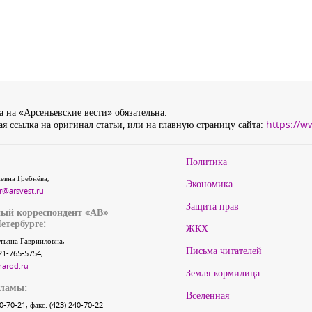
 на «Арсеньевские вести» обязательна.
я ссылка на оригинал статьи, или на главную страницу сайта:
https://w
Политика
евна Гребнёва,
Экономика
r@arsvest.ru
Защита прав
ый корреспондент «АВ»
етербурге:
ЖКХ
тьяна Гаврииловна,
Письма читателей
21-765-5754,
narod.ru
Земля-кормилица
кламы:
Вселенная
40-70-21, факс: (423) 240-70-22