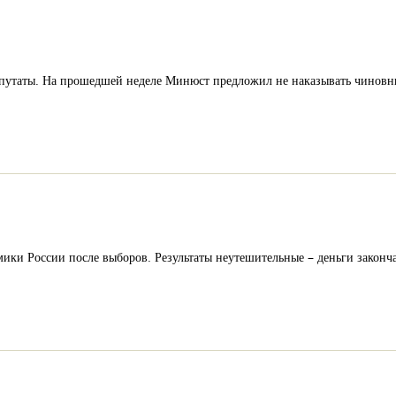
путаты. На прошедшей неделе Минюст предложил не наказывать чинов
ки России после выборов. Результаты неутешительные – деньги законча