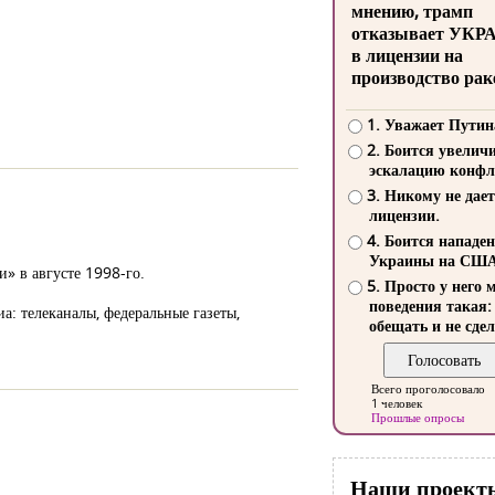
мнению, трамп
отказывает УКР
в лицензии на
производство рак
1. Уважает Путин
2. Боится увелич
эскалацию конфл
3. Никому не дает
лицензии.
4. Боится нападе
Украины на СШ
» в августе 1998-го.
5. Просто у него 
поведения такая:
а: телеканалы, федеральные газеты,
обещать и не сдел
Всего проголосовало
1 человек
Прошлые опросы
Наши проект