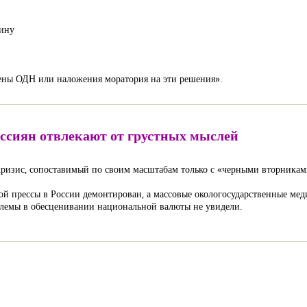
ину
мены ОДН или наложения моратория на эти решения».
оссиян отвлекают от грустных мыслей
кризис, сопоставимый по своим масштабам только с «черными вторниками
ой прессы в России демонтирован, а массовые окологосударственные меди
блемы в обесценивании национальной валюты не увидели.