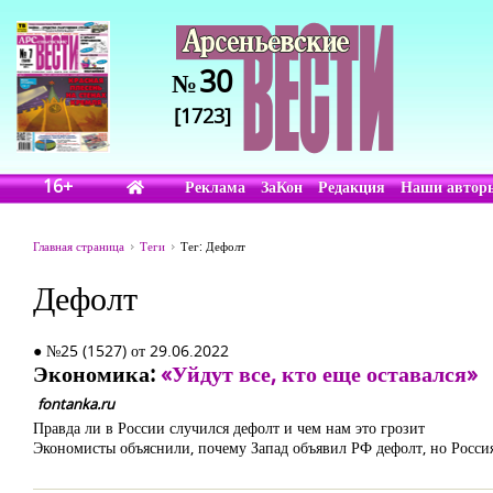
30
№
[1723]
16+
Реклама
ЗаКон
Редакция
Наши автор
Главная страница
Теги
Тег: Дефолт
Дефолт
● №25 (1527) от 29.06.2022
Экономика:
«Уйдут все, кто еще оставался»
fontanka.ru
Правда ли в России случился дефолт и чем нам это грозит
Экономисты объяснили, почему Запад объявил РФ дефолт, но Россия