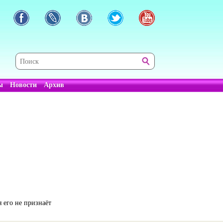
ы
Новости
Архив
 его не признаёт