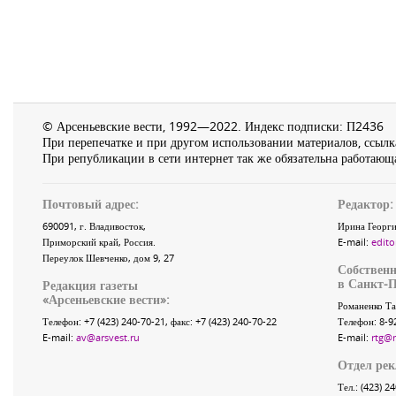
© Арсеньевские вести, 1992—2022. Индекс подписки: П2436
При перепечатке и при другом использовании материалов, ссылка
При републикации в сети интернет так же обязательна работающа
Почтовый адрес:
Редактор:
690091
, г.
Владивосток
,
Ирина Георги
Приморский край
,
Россия
.
E-mail:
edito
Переулок Шевченко
, дом 9, 27
Собственн
в Санкт-П
Редакция газеты
«
Арсеньевские вести
»:
Романенко Та
Телефон:
+7 (423) 240-70-21
, факс:
+7 (423) 240-70-22
Телефон: 8-9
E-mail:
av@arsvest.ru
E-mail:
rtg@
Отдел ре
Тел.: (423) 2