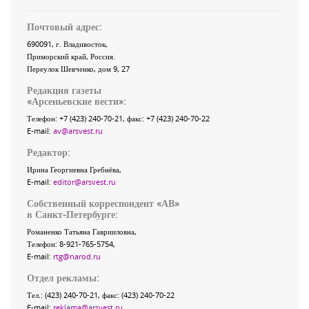
Почтовый адрес:
690091
, г.
Владивосток
,
Приморский край
,
Россия
.
Переулок Шевченко
, дом 9, 27
Редакция газеты
«
Арсеньевские вести
»:
Телефон:
+7 (423) 240-70-21
, факс:
+7 (423) 240-70-22
E-mail:
av@arsvest.ru
Редактор:
Ирина Георгиевна Гребнёва,
E-mail:
editor@arsvest.ru
Собственный корреспондент «АВ»
в Санкт-Петербурге:
Романенко Татьяна Гаврииловна,
Телефон: 8-921-765-5754,
E-mail:
rtg@narod.ru
Отдел рекламы:
Тел.: (423) 240-70-21, факс: (423) 240-70-22
E-mail:
reklama@arsvest.ru