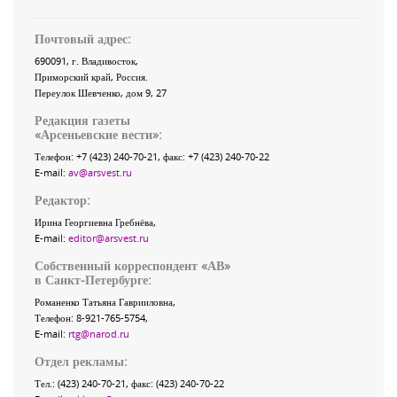
Почтовый адрес:
690091
, г.
Владивосток
,
Приморский край
,
Россия
.
Переулок Шевченко
, дом 9, 27
Редакция газеты
«
Арсеньевские вести
»:
Телефон:
+7 (423) 240-70-21
, факс:
+7 (423) 240-70-22
E-mail:
av@arsvest.ru
Редактор:
Ирина Георгиевна Гребнёва,
E-mail:
editor@arsvest.ru
Собственный корреспондент «АВ»
в Санкт-Петербурге:
Романенко Татьяна Гаврииловна,
Телефон: 8-921-765-5754,
E-mail:
rtg@narod.ru
Отдел рекламы:
Тел.: (423) 240-70-21, факс: (423) 240-70-22