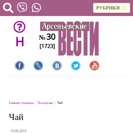
РУБРИКИ
30
№
H
[1723]
Главная страница
Посиделки
Чай
Чай
15.05.2013