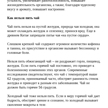
усталость, увеличивает работоспособность, повышает
жизнедеятельность организма, а также, благодаря чудесному
вкусу и аромату, повышает настроение.
Как нельзя пить чай
Чай пить нельзя на пустой желудок, природа чая холодная, она
может охлаждать желудок и селезенку, принося вред. Еще в
древнем Китае запрещали питье чая «на пустое сердце».
Слишком крепкий чай содержит огромное количество кофеина
и танина, их присутствие в организме вызывает бессонницу и
головные боли.
Нельзя пить обжигающий чай – он раздражает горло, пищевод,
желудок. Если пить горячий чай постоянно, это приведет к
болезненному изменению этих органов. Современные
исследования свидетельствуют, что чай с температурой выше
62 градусов, принимаемый часто, обостряет ранимость стенок
желудка и приводит к разным его заболеваниям. Чай не
должен быть горячее 56 градусов.
Холодный чай тоже нельзя пить. Если в меру горячий чай дает
бодрость, обостряет зрение и сознание, то холодный вызывает
скопление мокроты в теле.