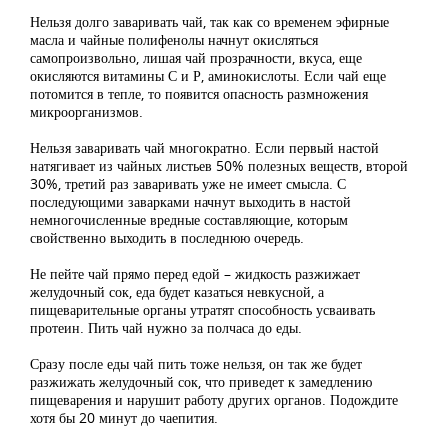
Нельзя долго заваривать чай, так как со временем эфирные
масла и чайные полифенолы начнут окисляться
самопроизвольно, лишая чай прозрачности, вкуса, еще
окисляются витамины С и Р, аминокислоты. Если чай еще
потомится в тепле, то появится опасность размножения
микроорганизмов.
Нельзя заваривать чай многократно. Если первый настой
натягивает из чайных листьев 50% полезных веществ, второй
30%, третий раз заваривать уже не имеет смысла. С
последующими заварками начнут выходить в настой
немногочисленные вредные составляющие, которым
свойственно выходить в последнюю очередь.
Не пейте чай прямо перед едой – жидкость разжижает
желудочный сок, еда будет казаться невкусной, а
пищеварительные органы утратят способность усваивать
протеин. Пить чай нужно за полчаса до еды.
Сразу после еды чай пить тоже нельзя, он так же будет
разжижать желудочный сок, что приведет к замедлению
пищеварения и нарушит работу других органов. Подождите
хотя бы 20 минут до чаепития.