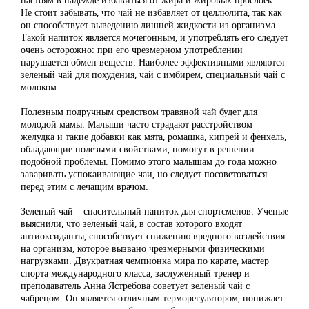
Не стоит забывать, что чай не избавляет от целлюлита, так как
он способствует выведению лишней жидкости из организма.
Такой напиток является мочегонным, и употреблять его следует
очень осторожно: при его чрезмерном употреблении
нарушается обмен веществ. Наиболее эффективными являются
зеленый чай для похудения, чай с имбирем, специальный чай с
молоком.
Полезным подручным средством травяной чай будет для
молодой мамы. Малыши часто страдают расстройством
желудка и такие добавки как мята, ромашка, кипрей и фенхель,
обладающие полезыми свойствами, помогут в решении
подобной проблемы. Помимо этого малышам до года можно
заваривать успокаивающие чаи, но следует посоветоваться
перед этим с лечащим врачом.
Зеленый чай – спасительный напиток для спортсменов. Ученые
выяснили, что зеленый чай, в состав которого входят
антиоксиданты, способствует снижению вредного воздействия
на организм, которое вызвано чрезмерными физическими
нагрузками. Двукратная чемпионка мира по карате, мастер
спорта международного класса, заслуженный тренер и
преподаватель Анна Ястребова советует зеленый чай с
чабрецом. Он является отличным терморегулятором, понижает