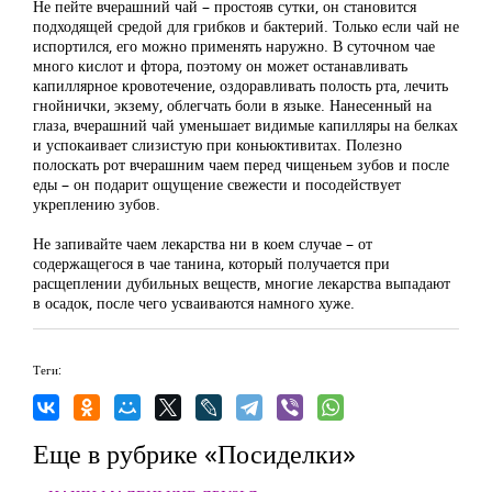
Не пейте вчерашний чай – простояв сутки, он становится
подходящей средой для грибков и бактерий. Только если чай не
испортился, его можно применять наружно. В суточном чае
много кислот и фтора, поэтому он может останавливать
капиллярное кровотечение, оздоравливать полость рта, лечить
гнойнички, экзему, облегчать боли в языке. Нанесенный на
глаза, вчерашний чай уменьшает видимые капилляры на белках
и успокаивает слизистую при коньюктивитах. Полезно
полоскать рот вчерашним чаем перед чищеньем зубов и после
еды – он подарит ощущение свежести и посодействует
укреплению зубов.
Не запивайте чаем лекарства ни в коем случае – от
содержащегося в чае танина, который получается при
расщеплении дубильных веществ, многие лекарства выпадают
в осадок, после чего усваиваются намного хуже.
Теги:
Еще в рубрике «Посиделки»