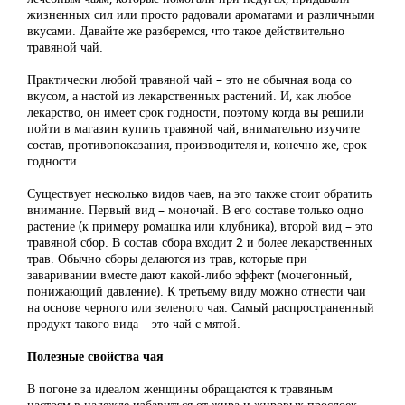
жизненных сил или просто радовали ароматами и различными
вкусами. Давайте же разберемся, что такое действительно
травяной чай.
Практически любой травяной чай – это не обычная вода со
вкусом, а настой из лекарственных растений. И, как любое
лекарство, он имеет срок годности, поэтому когда вы решили
пойти в магазин купить травяной чай, внимательно изучите
состав, противопоказания, производителя и, конечно же, срок
годности.
Существует несколько видов чаев, на это также стоит обратить
внимание. Первый вид – моночай. В его составе только одно
растение (к примеру ромашка или клубника), второй вид – это
травяной сбор. В состав сбора входит 2 и более лекарственных
трав. Обычно сборы делаются из трав, которые при
заваривании вместе дают какой-либо эффект (мочегонный,
понижающий давление). К третьему виду можно отнести чаи
на основе черного или зеленого чая. Самый распространенный
продукт такого вида – это чай с мятой.
Полезные свойства чая
В погоне за идеалом женщины обращаются к травяным
настоям в надежде избавиться от жира и жировых прослоек.