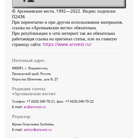
© Арсеньевские вести, 1992—2022. Индекс подписки:
П2436
При перепечатке и при другом использовании материалов,
ссылка на «Арсеньевские вести» обязательна.
При републикации в сети интернет так же обязательна
работающая ссылка на оригинал статьи, или на главную
страницу сайта:
https://www.arsvest.ru/
Почтовый адрес:
690091
, г.
Владивосток
,
Приморский край
,
Россия
.
Переулок Шевченко
, дом 9, 27
Редакция газеты
«
Арсеньевские вести
»:
Телефон:
+7 (423) 240-70-21
, факс:
+7 (423) 240-70-22
E-mail:
av@arsvest.ru
Редактор:
Ирина Георгиевна Гребнёва,
E-mail:
editor@arsvest.ru