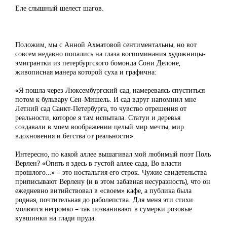
Еле слышный шелест шагов.
Положим, мы с Анной Ахматовой сентиментальны, но вот
совсем недавно попались на глаза воспоминания художницы-
эмигрантки из петербургского бомонда Сони Делоне,
живописная манера которой суха и графична:
«Я пошла через Люксембургский сад, намереваясь спуститься
потом к бульвару Сен-Мишель. И сад вдруг напомнил мне
Летний сад Санкт-Петербурга, то чувство отрешения от
реальности, которое я там испытала. Статуи и деревья
создавали в моем воображении целый мир мечты, мир
вдохновения и бегства от реальности».
Интересно, по какой аллее вышагивал мой любимый поэт Поль
Верлен? «Опять я здесь в густой аллее сада, Во власти
прошлого…» – это ностальгия его строк. Чужие свидетельства
приписывают Верлену (и в этом забавная несуразность), что он
ежедневно витийствовал в «своем» кафе, а публика была
родная, почтительная до раболепства. Для меня эти стихи
молвятся негромко – так позванивают в сумерки розовые
кувшинки на глади пруда.