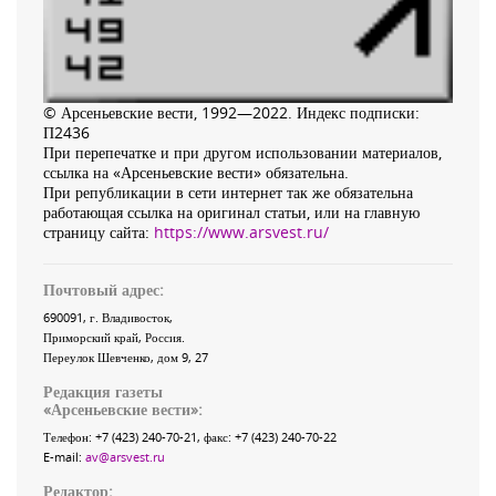
© Арсеньевские вести, 1992—2022. Индекс подписки:
П2436
При перепечатке и при другом использовании материалов,
ссылка на «Арсеньевские вести» обязательна.
При републикации в сети интернет так же обязательна
работающая ссылка на оригинал статьи, или на главную
страницу сайта:
https://www.arsvest.ru/
Почтовый адрес:
690091
, г.
Владивосток
,
Приморский край
,
Россия
.
Переулок Шевченко
, дом 9, 27
Редакция газеты
«
Арсеньевские вести
»:
Телефон:
+7 (423) 240-70-21
, факс:
+7 (423) 240-70-22
E-mail:
av@arsvest.ru
Редактор: