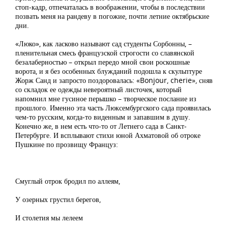
стоп-кадр, отпечаталась в воображении, чтобы в последствии
позвать меня на рандеву в погожие, почти летние октябрьские
дни.
«Люко», как ласково называют сад студенты Сорбонны, –
пленительная смесь французской строгости со славянской
безалаберностью – открыл передо мной свои роскошные
ворота, и я без особенных блужданий подошла к скульптуре
Жорж Санд и запросто поздоровалась: «Bonjour, cherie», сняв
со складок ее одежды невероятный листочек, который
напомнил мне гусиное перышко – творческое послание из
прошлого. Именно эта часть Люксембургского сада проявилась
чем-то русским, когда-то виденным и запавшим в душу.
Конечно же, в нем есть что-то от Летнего сада в Санкт-
Петербурге. И всплывают стихи юной Ахматовой об отроке
Пушкине по прозвищу Француз:
Смуглый отрок бродил по аллеям,
У озерных грустил берегов,
И столетия мы лелеем