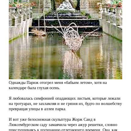
Однажды Париж отогрел меня «бабьим летом», хотя на
календаре была глухая осень.
Я любовалась симфонией опадающих листьев, которые лежали
на тротуарах, не захламляя и не грязня их, будто по волшебству
превращая улицы в аллеи парка.
И вот уже белоснежная скульптура Жорж Санд в
Люксембургском саду замаячила через ажур решетки, словно
прислушиваясь к шуршанию отлетающего времени. Она, как