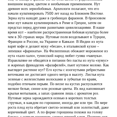
внешним видом, цветом и необычным применением. Нут
древнее всех зернобобовых. Археологи полагают, что его
начали культивировать 7500 лет назад на Ближнем Востоке.
Зерна нута находят даже в гробницах фараонов. В бронзовом
веке нут начали культивировать в Риме и Греции, затем он
предстал перед другими развитыми цивилизациями. В наше
время нут – наиболее распространенная бобовая культура более
чем в 30 странах мира. Нутовые поля возделывают в Турции,
Франции и России, на Украине и Кавказе. В Индии из нута
варят кофе и делают муку «бесан», в итальянской кухне –
лепешки «фаринаты». На Филиппинах обожают мороженое из
нута «хало-хало», тунисский народ любит гуляш «чакчука».
Израильтяне не обходятся в питании без пасты из нута «хумус»
и жареных фрикаделек «фалафелей», пьют нутовое молоко. Как
выглядит растение нут? Его кусты с изогнутыми ребристыми
веточками не достигают одного метра в высоту. Листья нута
зеленые с железистыми волосками и зубчатые по краям,
подобно птичьим перьям. По весне на кустах распускаются
мелкие белые, синие или розовые цветы. Их вид напоминает
крылья мотыльков, а запах сравним лишь с ароматом роз.
Нутовые зерна зарождаются осенью в коротких толстых
стручках, в каждом по горошине, иногда две или три. По мере
роста плод нута обретает светло-зеленый или золотистый, даже
коричневый цвет. А по форме горошины похожи на голову
барана, с острым кончиком, словно птичий клюв. Поэтому нут