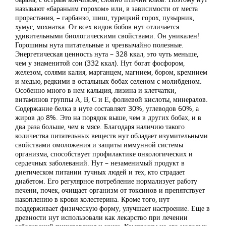
называют «бараньим горохом» или, в зависимости от места
прорастания, – гарбанзо, шиш, турецкий горох, пузырник,
хумус, мохнатка. От всех видов бобов нут отличается
удивительными биологическими свойствами. Он уникален!
Горошины нута питательные и чрезвычайно полезные.
Энергетическая ценность нута – 328 ккал, это чуть меньше,
чем у знаменитой сои (332 ккал). Нут богат фосфором,
железом, солями калия, марганцем, магнием, бором, кремнием
и медью, редкими в остальных бобах селеном с молибденом.
Особенно много в нем кальция, лизина и клетчатки,
витаминов группы А, В, С и Е, фолиевой кислоты, минералов.
Содержание белка в нуте составляет 30%, углеводов 60%, а
жиров до 8%. Это на порядок выше, чем в других бобах, и в
два раза больше, чем в мясе. Благодаря наличию такого
количества питательных веществ нут обладает изумительными
свойствами омоложения и защиты иммунной системы
организма, способствует профилактике онкологических и
сердечных заболеваний. Нут – незаменимый продукт в
диетическом питании тучных людей и тех, кто страдает
диабетом. Его регулярное потребление нормализует работу
печени, почек, очищает организм от токсинов и препятствует
накоплению в крови холестерина. Кроме того, нут
поддерживает физическую форму, улучшает настроение. Еще в
древности нут использовали как лекарство при лечении