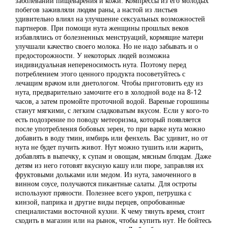
заболеваний пищеварения и кожи. Компрессы из его молодых
побегов заживляли людям раны, а настой из листьев
удивительно влиял на улучшение сексуальных возможностей
партнеров. При помощи нута женщины прошлых веков
избавлялись от болезненных менструаций, кормящие матери
улучшали качество своего молока. Но не надо забывать и о
предосторожности. У некоторых людей возможна
индивидуальная непереносимость нута. Поэтому перед
потреблением этого ценного продукта посоветуйтесь с
лечащим врачом или диетологом. Чтобы приготовить еду из
нута, предварительно замочите его в холодной воде на 8-12
часов, а затем промойте проточной водой. Вареные горошины
станут мягкими, с легким сладковатым вкусом. Если у кого-то
есть подозрение по поводу метеоризма, который появляется
после употребления бобовых зерен, то при варке нута можно
добавить в воду тмин, имбирь или фенхель. Вас удивит, но от
нута не будет пучить живот. Нут можно тушить или жарить,
добавлять в выпечку, к супам и овощам, мясным блюдам. Даже
детям из него готовят вкусную кашу или пюре, заправляя их
фруктовыми дольками или медом. Из нута, замоченного в
винном соусе, получаются пикантные салаты. Для остроты
используют пряности. Полезнее всего укроп, петрушка с
кинзой, паприка и другие виды перцев, опробованные
специалистами восточной кухни. К чему тянуть время, стоит
сходить в магазин или на рынок, чтобы купить нут. Не бойтесь