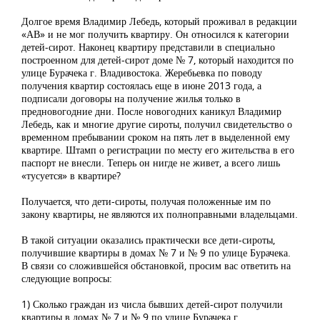
Долгое время Владимир Лебедь, который проживал в редакции
«АВ» и не мог получить квартиру. Он относился к категории
детей-сирот. Наконец квартиру представили в специально
построенном для детей-сирот доме № 7, который находится по
улице Бурачека г. Владивостока. Жеребьевка по поводу
получения квартир состоялась еще в июне 2013 года, а
подписали договоры на получение жилья только в
предновогодние дни. После новогодних каникул Владимир
Лебедь, как и многие другие сироты, получил свидетельство о
временном пребывании сроком на пять лет в выделенной ему
квартире. Штамп о регистрации по месту его жительства в его
паспорт не внесли. Теперь он нигде не живет, а всего лишь
«тусуется» в квартире?
Получается, что дети-сироты, получая положенные им по
закону квартиры, не являются их полноправными владельцами.
В такой ситуации оказались практически все дети-сироты,
получившие квартиры в домах № 7 и № 9 по улице Бурачека.
В связи со сложившейся обстановкой, просим вас ответить на
следующие вопросы:
1) Сколько граждан из числа бывших детей-сирот получили
квартиры в домах № 7 и № 9 по улице Бурачека г.