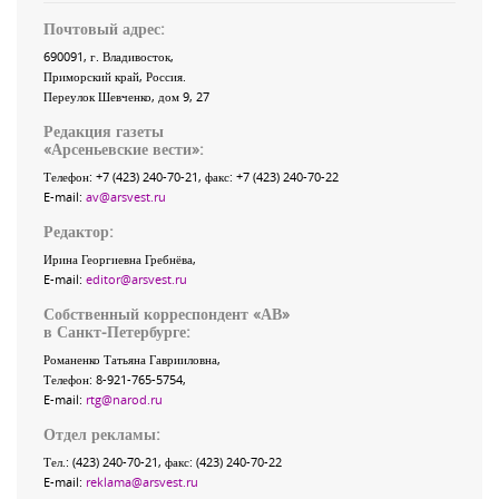
Почтовый адрес:
690091
, г.
Владивосток
,
Приморский край
,
Россия
.
Переулок Шевченко
, дом 9, 27
Редакция газеты
«
Арсеньевские вести
»:
Телефон:
+7 (423) 240-70-21
, факс:
+7 (423) 240-70-22
E-mail:
av@arsvest.ru
Редактор:
Ирина Георгиевна Гребнёва,
E-mail:
editor@arsvest.ru
Собственный корреспондент «АВ»
в Санкт-Петербурге:
Романенко Татьяна Гаврииловна,
Телефон: 8-921-765-5754,
E-mail:
rtg@narod.ru
Отдел рекламы:
Тел.: (423) 240-70-21, факс: (423) 240-70-22
E-mail:
reklama@arsvest.ru