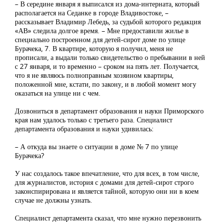
– В середине января я выписался из дома-интерната, который
располагается на Седанке в городе Владивостоке, –
рассказывает Владимир Лебедь, за судьбой которого редакция
«АВ» следила долгое время. – Мне предоставили жилье в
специально построенном для детей-сирот доме по улице
Бурачека, 7. В квартире, которую я получил, меня не
прописали, а выдали только свидетельство о пребывании в ней
с 27 января, и то временно – сроком на пять лет. Получается,
что я не являюсь полноправным хозяином квартиры,
положенной мне, кстати, по закону, и в любой момент могу
оказаться на улице ни с чем.
Дозвониться в департамент образования и науки Приморского
края нам удалось только с третьего раза. Специалист
департамента образования и науки удивилась:
– А откуда вы знаете о ситуации в доме № 7 по улице
Бурачека?
У нас создалось такое впечатление, что для всех, в том числе,
для журналистов, история с домами для детей-сирот строго
законспирирована и является тайной, которую они ни в коем
случае не должны узнать.
Специалист департамента сказал, что мне нужно перезвонить