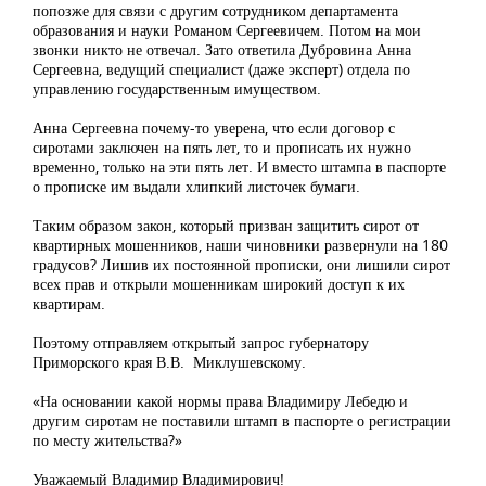
попозже для связи с другим сотрудником департамента
образования и науки Романом Сергеевичем. Потом на мои
звонки никто не отвечал. Зато ответила Дубровина Анна
Сергеевна, ведущий специалист (даже эксперт) отдела по
управлению государственным имуществом.
Анна Сергеевна почему-то уверена, что если договор с
сиротами заключен на пять лет, то и прописать их нужно
временно, только на эти пять лет. И вместо штампа в паспорте
о прописке им выдали хлипкий листочек бумаги.
Таким образом закон, который призван защитить сирот от
квартирных мошенников, наши чиновники развернули на 180
градусов? Лишив их постоянной прописки, они лишили сирот
всех прав и открыли мошенникам широкий доступ к их
квартирам.
Поэтому отправляем открытый запрос губернатору
Приморского края В.В. Миклушевскому.
«На основании какой нормы права Владимиру Лебедю и
другим сиротам не поставили штамп в паспорте о регистрации
по месту жительства?»
Уважаемый Владимир Владимирович!