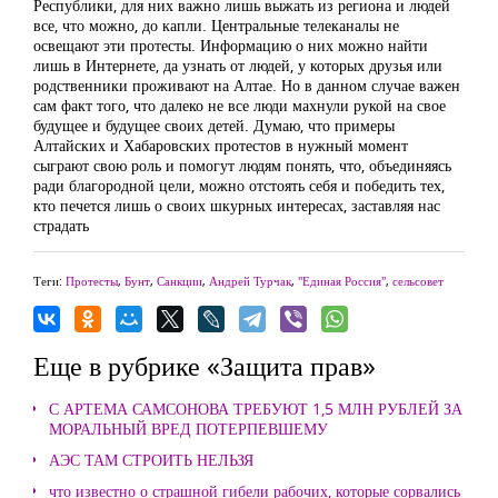
Республики, для них важно лишь выжать из региона и людей
все, что можно, до капли. Центральные телеканалы не
освещают эти протесты. Информацию о них можно найти
лишь в Интернете, да узнать от людей, у которых друзья или
родственники проживают на Алтае. Но в данном случае важен
сам факт того, что далеко не все люди махнули рукой на свое
будущее и будущее своих детей. Думаю, что примеры
Алтайских и Хабаровских протестов в нужный момент
сыграют свою роль и помогут людям понять, что, объединяясь
ради благородной цели, можно отстоять себя и победить тех,
кто печется лишь о своих шкурных интересах, заставляя нас
страдать
Теги:
Протесты
,
Бунт
,
Санкции
,
Андрей Турчак
,
"Единая Россия"
,
сельсовет
Еще в рубрике «Защита прав»
С АРТЕМА САМСОНОВА ТРЕБУЮТ 1,5 МЛН РУБЛЕЙ ЗА
МОРАЛЬНЫЙ ВРЕД ПОТЕРПЕВШЕМУ
АЭС ТАМ СТРОИТЬ НЕЛЬЗЯ
что известно о страшной гибели рабочих, которые сорвались