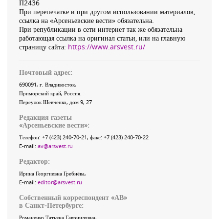
П2436
При перепечатке и при другом использовании материалов,
ссылка на «Арсеньевские вести» обязательна.
При републикации в сети интернет так же обязательна
работающая ссылка на оригинал статьи, или на главную
страницу сайта:
https://www.arsvest.ru/
Почтовый адрес:
690091
, г.
Владивосток
,
Приморский край
,
Россия
.
Переулок Шевченко
, дом 9, 27
Редакция газеты
«
Арсеньевские вести
»:
Телефон:
+7 (423) 240-70-21
, факс:
+7 (423) 240-70-22
E-mail:
av@arsvest.ru
Редактор:
Ирина Георгиевна Гребнёва,
E-mail:
editor@arsvest.ru
Собственный корреспондент «АВ»
в Санкт-Петербурге:
Романенко Татьяна Гаврииловна,