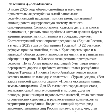
Валентина Д., г.Владивосток
В июне 2025 года обычно спокойная и мало чем
примечательная республика Алтай заполыхала –
республиканский парламент принял закон, призванный
ликвидировать одноуровневую систему местного
самоуправления. Согласно закону, сельские депутаты сложат
полномочия, а решать свои проблемы жители должны будут в
администрациях муниципальных и городских округов.
Соответствующий законопроект предложила «Единая Россия»,
а в марте 2025 года он был принят Госдумой. В 22 регионах
реформа прошла спокойно, лишь в Красноярском крае и в
Рязанской области жители выходили на митинги и записывали
обращения против. В Хакасии глава региона притормозил
реформу. Но на Алтае начался настоящий бунт: люди пошли
перекрывать дороги и требовать отставки главы республики
Андрея Турчака. 21 июня в Горно-Алтайске четыре тысячи
человек вышли на площадь с плакатами: «Турчак, уходи», «Вся
власть сельской администрации», «Против оккупации наших
земель олигархами». Для 63-тысячного города акция стала,
возможно, самой многочисленной в истории. Другим
поводом, разжигающим недовольство жителей, стало активное
строительство курортных и развлекательных комплексов на
территории республики. Введение санкций против ряда
высокопоставленных лиц России привело к тому, что, став