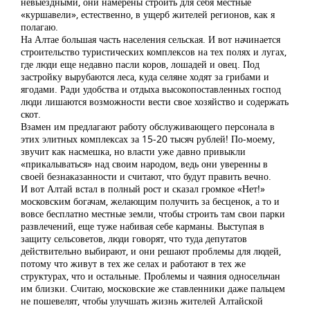
невыездными, они намерены строить для себя местные
«куршавели», естественно, в ущерб жителей регионов, как я
полагаю.
На Алтае большая часть населения сельская. И вот начинается
строительство туристических комплексов на тех полях и лугах,
где люди еще недавно пасли коров, лошадей и овец. Под
застройку вырубаются леса, куда селяне ходят за грибами и
ягодами. Ради удобства и отдыха высокопоставленных господ
люди лишаются возможности вести свое хозяйство и содержать
скот.
Взамен им предлагают работу обслуживающего персонала в
этих элитных комплексах за 15-20 тысяч рублей! По-моему,
звучит как насмешка, но власти уже давно привыкли
«прикалываться» над своим народом, ведь они уверенны в
своей безнаказанности и считают, что будут править вечно.
И вот Алтай встал в полный рост и сказал громкое «Нет!»
московским богачам, желающим получить за бесценок, а то и
вовсе бесплатно местные земли, чтобы строить там свои парки
развлечений, еще туже набивая себе карманы. Выступая в
защиту сельсоветов, люди говорят, что туда депутатов
действительно выбирают, и они решают проблемы для людей,
потому что живут в тех же селах и работают в тех же
структурах, что и остальные. Проблемы и чаяния односельчан
им близки. Считаю, московские же ставленники даже пальцем
не пошевелят, чтобы улучшать жизнь жителей Алтайской