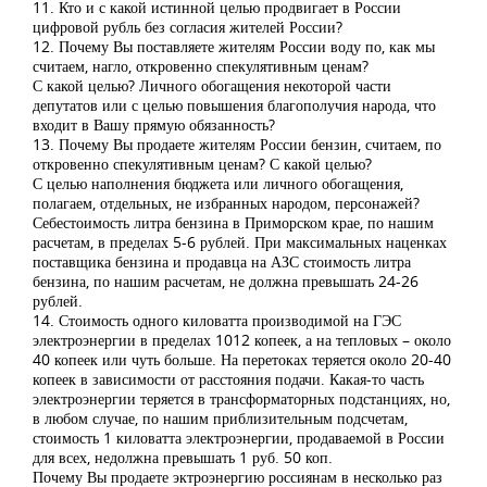
11. Кто и с какой истинной целью продвигает в России
цифровой рубль без согласия жителей России?
12. Почему Вы поставляете жителям России воду по, как мы
считаем, нагло, откровенно спекулятивным ценам?
С какой целью? Личного обогащения некоторой части
депутатов или с целью повышения благополучия народа, что
входит в Вашу прямую обязанность?
13. Почему Вы продаете жителям России бензин, считаем, по
откровенно спекулятивным ценам? С какой целью?
С целью наполнения бюджета или личного обогащения,
полагаем, отдельных, не избранных народом, персонажей?
Себестоимость литра бензина в Приморском крае, по нашим
расчетам, в пределах 5-6 рублей. При максимальных наценках
поставщика бензина и продавца на АЗС стоимость литра
бензина, по нашим расчетам, не должна превышать 24-26
рублей.
14. Стоимость одного киловатта производимой на ГЭС
электроэнергии в пределах 1012 копеек, а на тепловых – около
40 копеек или чуть больше. На перетоках теряется около 20-40
копеек в зависимости от расстояния подачи. Какая-то часть
электроэнергии теряется в трансформаторных подстанциях, но,
в любом случае, по нашим приблизительным подсчетам,
стоимость 1 киловатта электроэнергии, продаваемой в России
для всех, недолжна превышать 1 руб. 50 коп.
Почему Вы продаете эктроэнергию россиянам в несколько раз