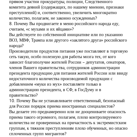
прямом участии прокуратуры, полиции, Следственного
комитета деяний (содержащих, по нашему мнению, признаки
преступлений) и, соответственно, увеличить многократно
количество, полагаем, не законно осужденных?
8. Почему Вы продвигаете в меню российского народа еду,
считаем, «с мухами и их яйцами»?
Вы действуете по собственной инициативе или по указанию
ВОЗ, МВФ, Трампа или другого «заклятого друга» российского
народа?
Производители продуктов питания уже поставляют в торговую
сеть такую, особо полезную для работы мозга тех, от кого
зависит благополучие жителей России – депутатов, сенаторов,
членов Вашего правительства, сотрудников администрации
президента продукцию для питания жителей России или ввиду
недостаточного количества производимой продукции с
добавлением «муки из мух» поставляете только в
администрацию президента, в СФ, в ГосДуму и в
правительство?
10. Почему Вы не устанавливаете ответственный, безопасный
для России порядок приема иностранных специалистов?
Вы делаете это преднамеренно или не дооцениваете опасность
приема такого огромного, полагаем, плохо контролируемого
количества не проверенных на причастность к экстремистским
группам, к тяжким преступлениям плохо обученных, но опасно
сплоченных групп мигрантов?