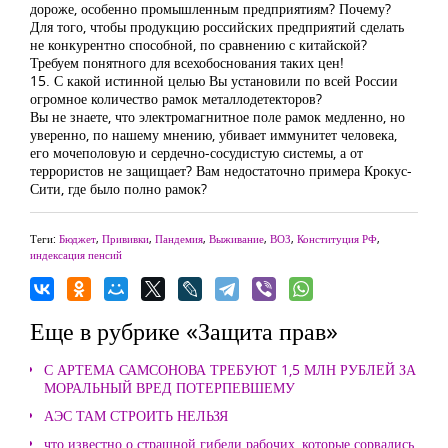
дороже, особенно промышленным предприятиям? Почему?
Для того, чтобы продукцию российских предприятий сделать
не конкурентно способной, по сравнению с китайской?
Требуем понятного для всехобоснования таких цен!
15. С какой истинной целью Вы установили по всей России
огромное количество рамок металлодетекторов?
Вы не знаете, что электромагнитное поле рамок медленно, но
уверенно, по нашему мнению, убивает иммунитет человека,
его мочеполовую и сердечно-сосудистую системы, а от
террористов не защищает? Вам недостаточно примера Крокус-
Сити, где было полно рамок?
Теги:
Бюджет
,
Прививки
,
Пандемия
,
Выживание
,
ВОЗ
,
Конституция РФ
,
индексация пенсий
Еще в рубрике «Защита прав»
С АРТЕМА САМСОНОВА ТРЕБУЮТ 1,5 МЛН РУБЛЕЙ ЗА
МОРАЛЬНЫЙ ВРЕД ПОТЕРПЕВШЕМУ
АЭС ТАМ СТРОИТЬ НЕЛЬЗЯ
что известно о страшной гибели рабочих, которые сорвались