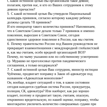
С какой истинной целью Вы организовали такое деяние,
полагаем, против нас, и кто из Ваших сотрудников к этому
деянию причастен?
5. С какой истинной целью Вы утвердили Национальный
календарь прививок, согласно которому каждому ребенку
должны сделать 18 прививок?
И кто инициатор такого количества прививок? Напоминаем,
что в Советском Союзе делали только 7 прививок и именно
поколение, выросшее в Советском Союзе, сегодня
единственное здоровое поколение в России, как мы считем.
6. Почему правительство России под Вашим руководством не
прекращает взаимоотношения с международной глобалистской
и, как мы считаем, особо вредной организацией ВОЗ?
Почему, по чьему указанию или по собственному усмотрению
гр. Мурашко не проголосовал против пандемического
соглашения, а только воздержался?
7. С какой истинной целью Ваш сотрудник, министр юстиции
Чуйченко, продвигает поправку в Закон об адвокатуре под
названием «Адвокатская монополия»?
Он, вообще, владеет ситуацией о том, в каком состоянии
сегодня находится судебная система России, прокуратура,
полиция, СК, адвокатура? Или наоборот, как раз хорошо
владеет, поэтому и продвигает такую, считаем, опасную,
откровенно вредительскую, по нашей оценке, поправку, чтобы
многократно увеличить количество совершаемых судами при