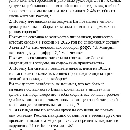
региональные, городские и районные руководители и их семьи,
депутаты, работающие на платной основе и т.д., коих, в общей
сложности, как мы полагаем, не превышает 2-4% от общего
числа жителей России)?
2. Почему для наполнения бюджета Вы повышаете налоги,
цены, различные поборы, типа оплаты платных парковок на
улицах городов?
Почему не сокращаете количество чиновников, количество
которых сегодня в России на 2025 год по списочному составу
3 млн 237,3 тыс. человек, как сообщает gogov.ru. Минфин
называет другую цифру – 2,4 млн человек.
Почему не сокращаете затраты на содержание Совета
Федерации и ГосДумы, на содержание правительства?
3. Почему Вы сначала повышаете налоги, цены на ВСЕ, а
только после нескольких месяцев производите индексации
пенсий и зарплат, а не наоборот?
Вы так делаете ошибочно, не понимая, что все больше
загоняете большинство Ваших кормильцев в нищету или
делаете так преднамеренно, чтобы создать все больше проблем
для большинства и на таком повышении цен заработать в чей-
то карман дополнительные миллиарды?
4. ВОЗ пандемию по коронавирусу не объявлял, но почему
нам, жителям России, пандемию объявили и в течение двух лет
проводили, полагаем, медицинские эксперименты над нами в
нарушение 21 ст. Конституции РФ?