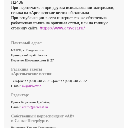
П2436
При перепечатке и при другом использовании материалов,
ссылка на «Арсеньевские вести» обязательна.
При републикации в сети интернет так же обязательна
работающая ссылка на оригинал статьи, или на главную
страницу сайта:
https://www.arsvest.ru/
Почтовый адрес:
690091
, г.
Владивосток
,
Приморский край
,
Россия
.
Переулок Шевченко
, дом 9, 27
Редакция газеты
«
Арсеньевские вести
»:
Телефон:
+7 (423) 240-70-21
, факс:
+7 (423) 240-70-22
E-mail:
av@arsvest.ru
Редактор:
Ирина Георгиевна Гребнёва,
E-mail:
editor@arsvest.ru
Собственный корреспондент «АВ»
в Санкт-Петербурге:
Романенко Татьяна Гаврииловна,