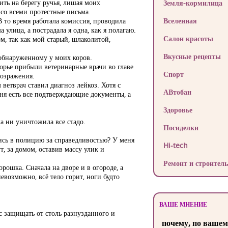
ить на берегу ручья, лишая моих
Земля-кормилица
 со всеми протестные письма.
 то время работала комиссия, проводила
Вселенная
улица, а пострадала я одна, как я полагаю.
Салон красоты
м, так как мой старый, шлаколитой,
Вкусные рецепты
 обнаруженному у моих коров.
орье прибыли ветеринарные врачи во главе
Спорт
возражения.
ветврач ставил диагноз лейкоз. Хотя с
АВтобан
еня есть все подтверждающие документы, а
Здоровье
а ни уничтожила все стадо.
Посиделки
лись в полицию за справедливостью? У меня
Hi-tech
, за домом, оставив массу улик и
Ремонт и строитель
рошка. Сначала на дворе и в огороде, а
невозможно, всё тело горит, ноги будто
ВАШЕ МНЕНИЕ
с защищать от столь разнузданного и
почему, по вашем