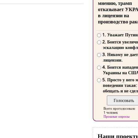
мнению, трамп
отказывает УКР
в лицензии на
производство рак
1. Уважает Путин
2. Боится увелич
эскалацию конфл
3. Никому не дает
лицензии.
4. Боится нападе
Украины на СШ
5. Просто у него 
поведения такая:
обещать и не сдел
Всего проголосовало
1 человек
Прошлые опросы
Наши проект