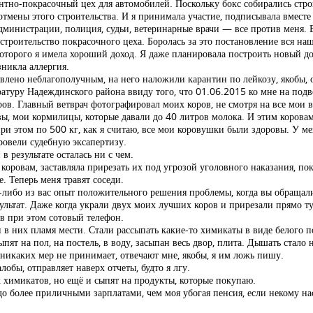
онтно-покрасочный цех для автомобилей. Поскольку бокс собирались стро
тмены этого строительства. И я принимала участие, подписывала вместе
дминистрации, полиция, судьи, ветеринарные врачи — все против меня. В
роительство покрасочного цеха. Боролась за это постановление вся наша 
 которого я имела хороший доход. Я даже планировала построить новый до
зникла аллергия.
явлено неблагополучным, на него наложили карантин по лейкозу, якобы,
ратуру Надеждинского района ввиду того, что 01.06.2015 ко мне на подв
оров. Главный ветврач фотографировал моих коров, не смотря на все мои 
ы, мои кормилицы, которые давали до 40 литров молока. И этим коровам 
ри этом по 500 кг, как я считаю, все мои коровушки были здоровы. У м
ровели судебную эксапертизу.
в результате осталась ни с чем.
оровам, заставляла прирезать их под угрозой уголовного наказания, пок
. Теперь меня травят соседи.
ого-либо из вас опыт положительного решения проблемы, когда вы обраща
ьтат. Даже когда украли двух моих лучших коров и прирезали прямо тут
ив при этом сотовый телефон.
 них пламя мести. Стали рассыпать какие-то химикаты в виде белого по
ыпят на пол, на постель, в воду, засыпан весь двор, плита. Дышать стало 
икаких мер не принимает, отвечают мне, якобы, я им ложь пишу.
обы, отправляет наверх отчеты, будто я лгу.
их химикатов, но ещё и сыпят на продукты, которые покупаю.
о более приличными зарплатами, чем моя убогая пенсия, если некому на