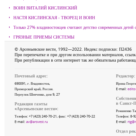
ВОИН ВИТАЛИЙ КИСЛИНСКИЙ
НАСТЯ КИСЛИНСКАЯ - ТВОРЕЦ И ВОИН
Только 27% владивостокцев считают детство современных детей с
ГРЯЗНЫЕ ПРИЕМЫ СИСТЕМЫ
© Арсеньевские вести, 1992—2022. Индекс подписки: П2436
При перепечатке и при другом использовании материалов, ссылка
При републикации в сети интернет так же обязательна работающа
Почтовый адрес:
Редактор:
690091
, г.
Владивосток
,
Ирина Георги
Приморский край
,
Россия
.
E-mail:
edito
Переулок Шевченко
, дом 9, 27
Собственн
в Санкт-П
Редакция газеты
«
Арсеньевские вести
»:
Романенко Та
Телефон:
+7 (423) 240-70-21
, факс:
+7 (423) 240-70-22
Телефон: 8-9
E-mail:
av@arsvest.ru
E-mail:
rtg@
Отдел ре