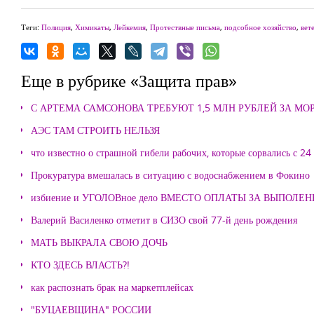
Теги:
Полиция
,
Химикаты
,
Лейкемия
,
Протествные письма
,
подсобное хозяйство
,
вет
Еще в рубрике «Защита прав»
С АРТЕМА САМСОНОВА ТРЕБУЮТ 1,5 МЛН РУБЛЕЙ ЗА М
АЭС ТАМ СТРОИТЬ НЕЛЬЗЯ
что известно о страшной гибели рабочих, которые сорвались с 24
Прокуратура вмешалась в ситуацию с водоснабжением в Фокино
избиение и УГОЛОВное дело ВМЕСТО ОПЛАТЫ ЗА ВЫПОЛЕ
Валерий Василенко отметит в СИЗО свой 77-й день рождения
МАТЬ ВЫКРАЛА СВОЮ ДОЧЬ
КТО ЗДЕСЬ ВЛАСТЬ?!
как распознать брак на маркетплейсах
"БУЦАЕВЩИНА" РОССИИ