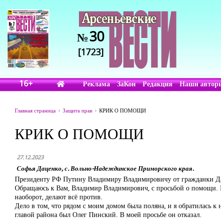
30
№
[1723]
16+
Реклама
ЗаКон
Редакция
Наши автор
Главная страница
Защита прав
КРИК О ПОМОЩИ
КРИК О ПОМОЩИ
27.12.2023
Софья Даценко, с. Вольно-Надеждинское Приморского края.
Президенту РФ Путину Владимиру Владимировичу от гражданки Да
Обращаюсь к Вам, Владимир Владимирович, с просьбой о помощи. Пр
наоборот, делают всё против.
Дело в том, что рядом с моим домом была поляна, и я обратилась к
главой района был Олег Пинский. В моей просьбе он отказал.