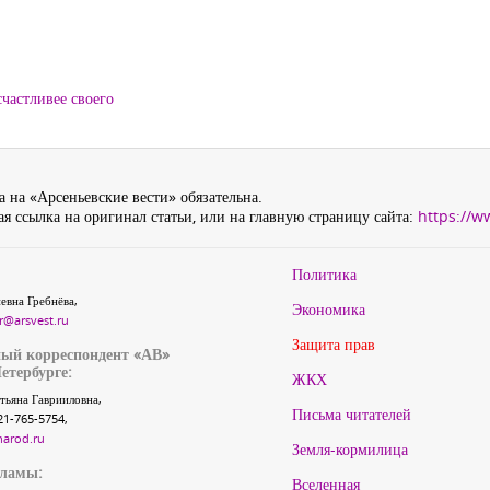
частливее своего
 на «Арсеньевские вести» обязательна.
я ссылка на оригинал статьи, или на главную страницу сайта:
https://w
Политика
евна Гребнёва,
Экономика
r@arsvest.ru
Защита прав
ый корреспондент «АВ»
етербурге:
ЖКХ
тьяна Гаврииловна,
Письма читателей
21-765-5754,
narod.ru
Земля-кормилица
кламы:
Вселенная