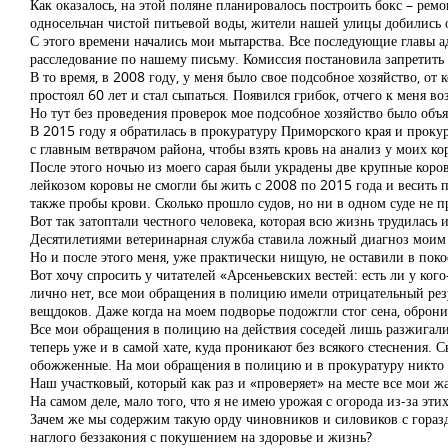
Как оказалось, на этой поляне планировалось построить бокс – рем
односельчан чистой питьевой воды, жители нашей улицы добились о
С этого времени начались мои мытарства. Все последующие главы а
расследование по нашему письму. Комиссия постановила запретить ст
В то время, в 2008 году, у меня было свое подсобное хозяйство, от
простоял 60 лет и стал сыпаться. Появился грибок, отчего к меня во
Но тут без проведения проверок мое подсобное хозяйство было объ
В 2015 году я обратилась в прокуратуру Приморского края и проку
с главным ветврачом района, чтобы взять кровь на анализ у моих к
После этого ночью из моего сарая были украдены две крупные коров
лейкозом коровы не смогли бы жить с 2008 по 2015 года и весить п
также пробы крови. Сколько прошло судов, но ни в одном суде не п
Вот так затоптали честного человека, которая всю жизнь трудилась и 
Десятилетиями ветеринарная служба ставила ложный диагноз моим к
Но и после этого меня, уже практически нищую, не оставили в покое
Вот хочу спросить у читателей «Арсеньевских вестей: есть ли у к
лично нет, все мои обращения в полицию имели отрицательный резул
вещдоков. Даже когда на моем подворье подожгли стог сена, оброн
Все мои обращения в полицию на действия соседей лишь разжигали в
теперь уже и в самой хате, куда проникают без всякого стеснения. С
обожженные. На мои обращения в полицию и в прокуратуру никто н
Наш участковый, который как раз и «проверяет» на месте все мои жал
На самом деле, мало того, что я не имею урожая с огорода из-за эт
Зачем же мы содержим такую орду чиновников и силовиков с горазд
наглого беззакония с покушением на здоровье и жизнь?