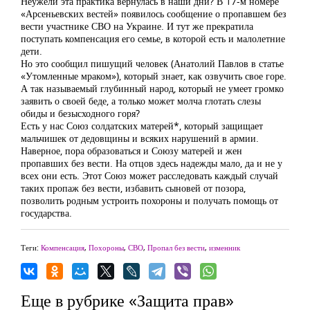
Неужели эта практика вернулась в наши дни? В 17-м номере
«Арсеньевских вестей» появилось сообщение о пропавшем без
вести участнике СВО на Украине. И тут же прекратила
поступать компенсация его семье, в которой есть и малолетние
дети.
Но это сообщил пишущий человек (Анатолий Павлов в статье
«Утомленные мраком»), который знает, как озвучить свое горе.
А так называемый глубинный народ, который не умеет громко
заявить о своей беде, а только может молча глотать слезы
обиды и безысходного горя?
Есть у нас Союз солдатских матерей*, который защищает
мальчишек от дедовщины и всяких нарушений в армии.
Наверное, пора образоваться и Союзу матерей и жен
пропавших без вести. На отцов здесь надежды мало, да и не у
всех они есть. Этот Союз может расследовать каждый случай
таких пропаж без вести, избавить сыновей от позора,
позволить родным устроить похороны и получать помощь от
государства.
Теги:
Компенсация
,
Похороны
,
СВО
,
Пропал без вести
,
изменник
Еще в рубрике «Защита прав»