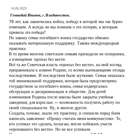
14.06.2023
Геннадий Иванов, г. Владивосток.
78 лет, как закончилась война, победу в которой мы так бурно
отмечаем. А всегда ли мы помним о тех потерях, к которым
привела эта победа?
По закону семье погибшего воина государство обязано
оказывать материальную поддержку. Такова международная
практика.
В то время многим советским семьям приходили не похоронки,
а извещения: пропал без вести.
Всё та же Советская власть «пропал без вести», на мой взгляд,
приравнивала к измене Родине, со всеми вытекающими отсюда
последствиями. И последствия были жуткими. Семья лишалась
той минимальной поддержки, которая была предусмотрена
государством за погибшего воина, семья подвергалась
обструкции и дискриминации в обществе. Для детей
изменников Родины после школы были закрыты учебные
заведения, для взрослых — возможность получить работу по
своей специальности. Ну, и многое другое.
Солдаты, похоже, знали эту практику, и спешили перед боем
написать заявление: «Прошу считать меня коммунистом». Те,
кто успевал это сделать, полагаю, могли избежать участи
«пропавшего без вести». Но не все успевали.