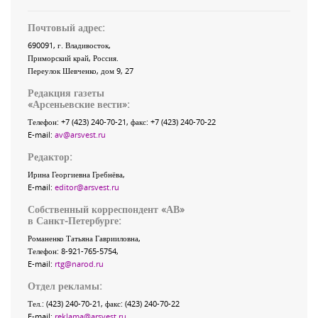
Почтовый адрес:
690091
, г.
Владивосток
,
Приморский край
,
Россия
.
Переулок Шевченко
, дом 9, 27
Редакция газеты
«
Арсеньевские вести
»:
Телефон:
+7 (423) 240-70-21
, факс:
+7 (423) 240-70-22
E-mail:
av@arsvest.ru
Редактор:
Ирина Георгиевна Гребнёва,
E-mail:
editor@arsvest.ru
Собственный корреспондент «АВ»
в Санкт-Петербурге:
Романенко Татьяна Гаврииловна,
Телефон: 8-921-765-5754,
E-mail:
rtg@narod.ru
Отдел рекламы:
Тел.: (423) 240-70-21, факс: (423) 240-70-22
E-mail:
reklama@arsvest.ru