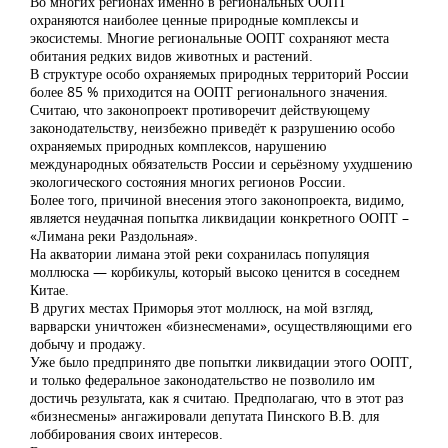
Во многих регионах именно в региональных ООПТ
охраняются наиболее ценные природные комплексы и
экосистемы. Многие региональные ООПТ сохраняют места
обитания редких видов животных и растений.
В структуре особо охраняемых природных территорий России
более 85 % приходится на ООПТ регионального значения.
Считаю, что законопроект противоречит действующему
законодательству, неизбежно приведёт к разрушению особо
охраняемых природных комплексов, нарушению
международных обязательств России и серьёзному ухудшению
экологического состояния многих регионов России.
Более того, причиной внесения этого законопроекта, видимо,
является неудачная попытка ликвидации конкретного ООПТ –
«Лимана реки Раздольная».
На акватории лимана этой реки сохранилась популяция
моллюска — корбикулы, который высоко ценится в соседнем
Китае.
В других местах Приморья этот моллюск, на мой взгляд,
варварски уничтожен «бизнесменами», осуществляющими его
добычу и продажу.
Уже было предпринято две попытки ликвидации этого ООПТ,
и только федеральное законодательство не позволило им
достичь результата, как я считаю. Предполагаю, что в этот раз
«бизнесмены» ангажировали депутата Пинского В.В. для
лоббирования своих интересов.