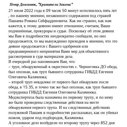
Петр Довганюк, "Хранители Закона"
21 июля 2022 года в 09 часов 50 минут исполнилось пять лет
, по нашему мнению, незаконного содержания под стражей
Пашаева Романа Сейфаддиновича. Как ни странно, как нам
кажется, к этому деянию имеют отношение, считаем, Ваши
подчинённые, прокуроры и судьи. Поскольку об этом деянии
мы Вам в подробностях неоднократно сообщали, но оно
продолжается, то мы вынужденно приходим к мнению, что это
деяние продолжается с Вашего одобрения или
преднамеренного непринятия Вами мер для объективного
рассмотрения в суде материалов дела.
В очередной раз напоминаем Вам, что:
– труп, обнаруженный в окрестностях с. Черниговка ДО обеда,
был опознан, как труп бывшего сотрудника ГИБДД Евгения
Олеговича Калачнюка;
– второй труп невдалеке от первого был обнаружен после
обеда, в 15.35, и точно так же был опознан, как труп бывшего
сотрудника ГИБДД Евгения Олеговича Калачнюка.
Медэкспертиза была назначена по первому трупу, и по нему
же были проведены следственные действия на месте
обнаружения первого трупа. И на следственных действиях
полуживой Пашаев в подробностях рассказывал, как он убивал
ножом, ударом под подбородок, Калачнюка.
А уголовное дело возбудили по второму трупу через 852 дня