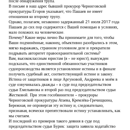
после обнаружения трупа.
В письме в наш адрес бывший прокурор Черниговской
прокуратуры Егоров указывает, что Пашаев не имеет
отношения ко второму трупу.
Однако, полагаем, незаконно задержанный 21 июля 2017 года
Пашаев до сих пор содержится с Вашей помощью в условиях,
мало похожих на человеческие.
Почему? Какие меры лично Вы принимаете для того, чтобы
Ваши подчинённые, наконец, объективно разобрались в этом,
мягко выражаясь, странном уголовном деле и прекратили
подрывать авторитет правоохранительной системы?
Вам, высококлассным юристам (я – не юрист), вынужден
подсказать, что единственной обязанностью участников
судопроизводства является установление истины и в финале
получить судебный акт, соответствующий истине и закону.
Истина от защитников в лице Аргуновой, Андреева и моём в
суде озвучивалась дважды – в суде под председательством
судьи Емельянова и второй раз под председательством судьи
Жестковой. При этом гособвинители – прокуроры
Черниговской прокуратуры Атаева, Кремлёва-Гречищкина,
Бережная, не опровергая эту истину и, следовательно,
признавая, всячески препятствовали истину устанавливать, как
мы считаем.
И последний из примеров такого деяния в суде под
председательством судьи Бурик: защита заявила ходатайство