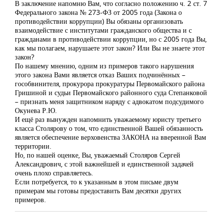
В заключение напомню Вам, что согласно положению ч. 2 ст. 7
Федерального закона № 273-ФЗ от 2005 года (Закона о
противодействии коррупции) Вы обязаны организовать
взаимодействие с институтами гражданского общества и с
гражданами в противодействии коррупции, но с 2005 года Вы,
как мы полагаем, нарушаете этот закон? Или Вы не знаете этот
закон?
По нашему мнению, одним из примеров такого нарушения
этого закона Вами является отказ Ваших подчинённых –
гособвинителя, прокурора прокуратуры Первомайского района
Гришиной и судьи Первомайского районного суда Степанковой
– признать меня защитником наряду с адвокатом подсудимого
Окунева Р.Ю.
И ещё раз вынужден напомнить уважаемому юристу третьего
класса Столярову о том, что единственной Вашей обязанность
является обеспечение верховенства ЗАКОНА на вверенной Вам
территории.
Но, по нашей оценке, Вы, уважаемый Столяров Сергей
Александрович, с этой важнейшей и единственной задачей
очень плохо справляетесь.
Если потребуется, то к указанным в этом письме двум
примерам мы готовы предоставить Вам десятки других
примеров.