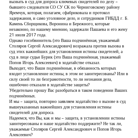
вызвать в суд для допроса ключевых свидетелей по делу –
бывшего следователя СО СУ СК по Черниговскому району
Яремчук, которая, полагаем, сфабриковала и протокол
задержания, и само уголовное дело, и сотрудников ГИБДД г. Б.
Камень Сборщикова, Воронина и Бережного, которые
незаконно, по нашему мнению, задержали Пашаева и его жену
21 июля 2017 года.
Однако гособвинитель (это Ваша подчинённая, уважаемый
Столяров Сергей Александрович) возражала против вызова в
суд этих важнейших для установления истины свидетелей, а
суд в лице судьи Бурик (это Ваша подчинённая, уважаемый
Попов Игорь Алексеевич) в ходатайстве отказал.
Выходит, что Ваши подчинённые, в обязанность которых
входит установление истины, в этом не заинтересованы? Или в
силу своей то ли безграмотности, то ли незнания дела,
ошибочно отказали в ходатайстве защиты?
Убедительно прошу Вас разобраться в таком поведении Ваших
подчинённых.
И мы – защита, повторно заявляем ходатайство о вызове в суд
вышеуказанных важнейших для установления истины
свидетелей для допроса.
Надеемся, что Вы, как и мы – защита, в установлении истины
заинтересованы и наше ходатайство поддержите? Не так ли,
уважаемые Столяров Сергей Александрович и Попов Игорь
Алексеевич?