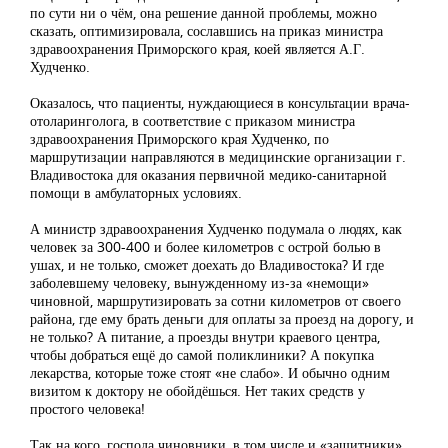
по сути ни о чём, она решение данной проблемы, можно
сказать, оптимизировала, сославшись на приказ министра
здравоохранения Приморского края, коей является А.Г.
Худченко.
Оказалось, что пациенты, нуждающиеся в консультации врача-
отоларинголога, в соответствие с приказом министра
здравоохранения Приморского края Худченко, по
маршрутизации направляются в медицинские организации г.
Владивостока для оказания первичной медико-санитарной
помощи в амбулаторных условиях.
А министр здравоохранения Худченко подумала о людях, как
человек за 300-400 и более километров с острой болью в
ушах, и не только, сможет доехать до Владивостока? И где
заболевшему человеку, вынужденному из-за «немощи»
чиновной, маршрутизировать за сотни километров от своего
района, где ему брать деньги для оплаты за проезд на дорогу, и
не только? А питание, а проезды внутри краевого центра,
чтобы добраться ещё до самой поликлиники? А покупка
лекарства, которые тоже стоят «не слабо». И обычно одним
визитом к доктору не обойдёшься. Нет таких средств у
простого человека!
Так на кого, господа чиновники, в том числе и «защитники»