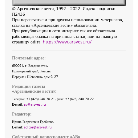
© Арсеньевские вести, 1992—2022. Индекс подписки:
П2436
При перепечатке и при другом использовании материалов,
ссылка на «Арсеньевские вести» обязательна.
При републикации в сети интернет так же обязательна
работающая ссылка на оригинал статьи, или на главную
страницу сайта:
https://www.arsvest.ru/
Почтовый адрес:
690091
, г.
Владивосток
,
Приморский край
,
Россия
.
Переулок Шевченко
, дом 9, 27
Редакция газеты
«
Арсеньевские вести
»:
Телефон:
+7 (423) 240-70-21
, факс:
+7 (423) 240-70-22
E-mail:
av@arsvest.ru
Редактор:
Ирина Георгиевна Гребнёва,
E-mail:
editor@arsvest.ru
Собственный корреспондент «АВ»