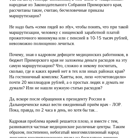
народные из Законодательного Собрания Приморского края,
рассчитаны такие, считаю, бесчеловечные приказы
маршрутизации?
Не надо быть «семи пядей во лбу», чтобы понять, что при такой
маршрутизации, человеку с нищенской заработной платой
прожиточного минимума или с пенсией в 10-15 тысяч рублей,
невозможно полноценно лечиться.
Почему, зная о кадровом дефиците медицинских работников, в
бюджет Приморского края не заложены деньги расходов на эту
самую маршрутизацию? Что, сложно и некому посчитать,
сколько, где и каких врачей нет в тех или иных районах края?
На гостиничный комплекс Хаятты, вон, лихо «отсчетоводили»
почти 20 миллиардов рублей, а о простых людях и думать не
думали? Или не нашли нужную статью расходов?
Да, вскоре после обращения к президенту России в
Дальнереченске начал вести ежедневный приём врач - ЛОР.
Пока, правда, по 2 часа в день, но хотя бы так…
Кадровая проблема врачей решается плохо, и вместе с тем,
развиваются частные медицинские различные центры. Таким
образом, постепенно, небогатый многомиллионный народ
лишается конституционного права на бесплатное лечение,