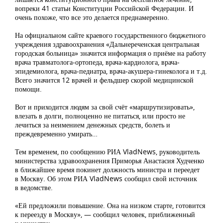
вопреки 41 статьи Конституции Российской Федерации. И
очень похоже, что все это делается преднамеренно.
На официальном сайте краевого государственного бюджетного
учреждения здравоохранения «Дальнереченская центральная
городская больница» значится информация о приёме на работу
врача травматолога-ортопеда, врача-кардиолога, врача-
эпидемиолога, врача-педиатра, врача-акушера-гинеколога и т.д.
Всего значится 12 врачей и фельдшер скорой медицинской
помощи.
Вот и приходится людям за свой счёт «маршрутизировать»,
влезать в долги, полноценно не питаться, или просто не
лечиться за неимением денежных средств, болеть и
преждевременно умирать…
Тем временем, по сообщению РИА VladNews, руководитель
министерства здравоохранения Приморья Анастасия Худченко
в ближайшее время покинет должность министра и переедет
в Москву. Об этом РИА VladNews сообщил свой источник
в ведомстве.
«Ей предложили повышение. Она на низком старте, готовится
к переезду в Москву», — сообщил человек, приближенный