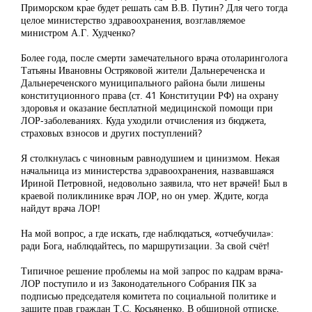
Приморском крае будет решать сам В.В. Путин? Для чего тогда
целое министерство здравоохранения, возглавляемое
министром А.Г. Худченко?
Более года, после смерти замечательного врача отоларинголога
Татьяны Ивановны Остряковой жители Дальнереченска и
Дальнереченского муниципального района были лишены
конституционного права (ст. 41 Конституции РФ) на охрану
здоровья и оказание бесплатной медицинской помощи при
ЛОР-заболеваниях. Куда уходили отчисления из бюджета,
страховых взносов и других поступлений?
Я столкнулась с чиновным равнодушием и цинизмом. Некая
начальница из министерства здравоохранения, назвавшаяся
Ириной Петровной, недовольно заявила, что нет врачей! Был в
краевой поликлинике врач ЛОР, но он умер. Ждите, когда
найдут врача ЛОР!
На мой вопрос, а где искать, где наблюдаться, «отчебучила»:
ради Бога, наблюдайтесь, по маршрутизации. За свой счёт!
Типичное решение проблемы на мой запрос по кадрам врача-
ЛОР поступило и из Законодательного Собрания ПК за
подписью председателя комитета по социальной политике и
защите прав граждан Т.С. Косьяненко. В обширной отписке,