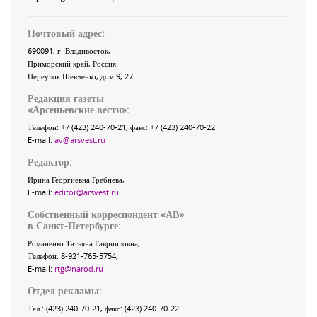
Почтовый адрес:
690091
, г.
Владивосток
,
Приморский край
,
Россия
.
Переулок Шевченко
, дом 9, 27
Редакция газеты
«
Арсеньевские вести
»:
Телефон:
+7 (423) 240-70-21
, факс:
+7 (423) 240-70-22
E-mail:
av@arsvest.ru
Редактор:
Ирина Георгиевна Гребнёва,
E-mail:
editor@arsvest.ru
Собственный корреспондент «АВ»
в Санкт-Петербурге:
Романенко Татьяна Гаврииловна,
Телефон: 8-921-765-5754,
E-mail:
rtg@narod.ru
Отдел рекламы:
Тел.: (423) 240-70-21, факс: (423) 240-70-22