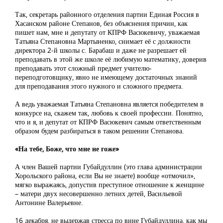
Так, секретарь районного отделения партии Единая Россия в
Хасанском районе Степанов, без объяснения причин, как
пишет нам, мне и депутату от КПРФ Васюкевичу, уважаемая
Татьяна Степановна Мартыненко, снимает её с должности
директора 2-й школы с. Барабаш и даже не разрешает ей
преподавать в этой же школе её любимую математику, доверив
преподавать этот сложный предмет учителю-
переподготовщику, явно не имеющему достаточных знаний
для преподавания этого нужного и сложного предмета.
А ведь уважаемая Татьяна Степановна является победителем в
конкурсе на, скажем так, любовь к своей профессии. Понятно,
что и я, и депутат от КПРФ Васюкевич самым ответственным
образом будем разбираться в таком решении Степанова.
«На тебе, Боже, что мне не гоже»
А член Вашей партии Губайдуллин (это глава администрации
Хорольского района, если Вы не знаете) вообще «отмочил»,
мягко выражаясь, допустив преступное отношение к женщине
– матери двух несовершенно летних детей, Васильевой
Антонине Валерьевне.
16 декабря, не выдержав стресса по вине Губайдуллина, как мы