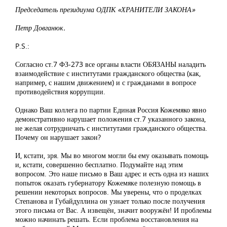
Председатель президиума ОДПК «ХРАНИТЕЛИ ЗАКОНА»
Петр Довганюк.
P.S.:
Согласно ст.7 ФЗ-273 все органы власти ОБЯЗАНЫ наладить
взаимодействие с институтами гражданского общества (как,
например, с нашим движением) и с гражданами в вопросе
противодействия коррупции.
Однако Ваш коллега по партии Единая Россия Кожемяко явно
демонстративно нарушает положения ст.7 указанного закона,
не желая сотрудничать с институтами гражданского общества.
Почему он нарушает закон?
И, кстати, зря. Мы во многом могли бы ему оказывать помощь
и, кстати, совершенно бесплатно. Подумайте над этим
вопросом. Это наше письмо в Ваш адрес и есть одна из наших
попыток оказать губернатору Кожемяке полезную помощь в
решении некоторых вопросов. Мы уверены, что о проделках
Степанова и Губайдуллина он узнает только после получения
этого письма от Вас. А извещён, значит вооружён! И проблемы
можно начинать решать. Если проблема восстановления на