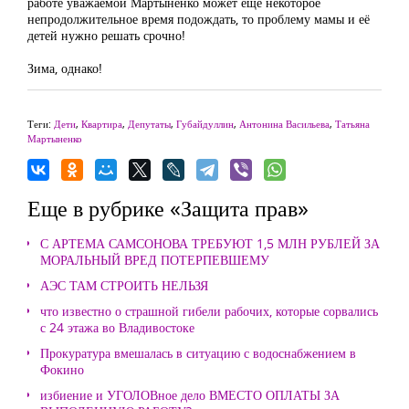
работе уважаемой Мартыненко может ещё некоторое
непродолжительное время подождать, то проблему мамы и её
детей нужно решать срочно!
Зима, однако!
Теги:
Дети
,
Квартира
,
Депутаты
,
Губайдуллин
,
Антонина Васильева
,
Татьяна
Мартыненко
Еще в рубрике «Защита прав»
С АРТЕМА САМСОНОВА ТРЕБУЮТ 1,5 МЛН РУБЛЕЙ ЗА
МОРАЛЬНЫЙ ВРЕД ПОТЕРПЕВШЕМУ
АЭС ТАМ СТРОИТЬ НЕЛЬЗЯ
что известно о страшной гибели рабочих, которые сорвались
с 24 этажа во Владивостоке
Прокуратура вмешалась в ситуацию с водоснабжением в
Фокино
избиение и УГОЛОВное дело ВМЕСТО ОПЛАТЫ ЗА