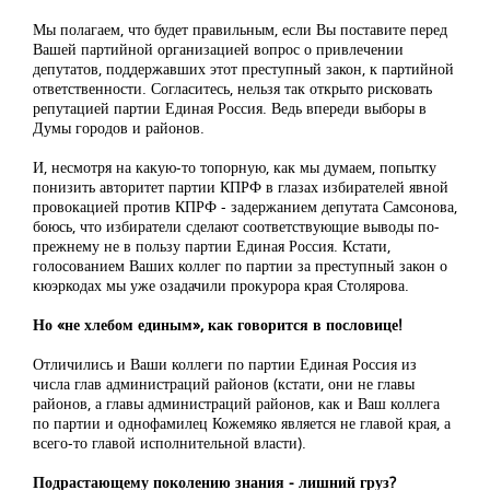
Мы полагаем, что будет правильным, если Вы поставите перед
Вашей партийной организацией вопрос о привлечении
депутатов, поддержавших этот преступный закон, к партийной
ответственности. Согласитесь, нельзя так открыто рисковать
репутацией партии Единая Россия. Ведь впереди выборы в
Думы городов и районов.
И, несмотря на какую-то топорную, как мы думаем, попытку
понизить авторитет партии КПРФ в глазах избирателей явной
провокацией против КПРФ - задержанием депутата Самсонова,
боюсь, что избиратели сделают соответствующие выводы по-
прежнему не в пользу партии Единая Россия. Кстати,
голосованием Ваших коллег по партии за преступный закон о
кюэркодах мы уже озадачили прокурора края Столярова.
Но «не хлебом единым», как говорится в пословице!
Отличились и Ваши коллеги по партии Единая Россия из
числа глав администраций районов (кстати, они не главы
районов, а главы администраций районов, как и Ваш коллега
по партии и однофамилец Кожемяко является не главой края, а
всего-то главой исполнительной власти).
Подрастающему поколению знания - лишний груз?