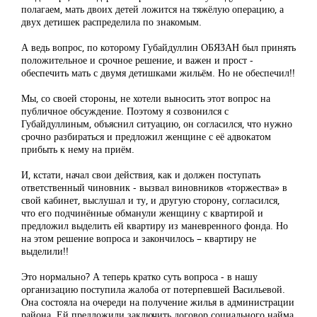
полагаем, мать двоих детей ложится на тяжёлую операцию, а
двух детишек распределила по знакомым.
А ведь вопрос, по которому Губайдуллин ОБЯЗАН был принять
положительное и срочное решение, и важен и прост -
обеспечить мать с двумя детишками жильём. Но не обеспечил!!
Мы, со своей стороны, не хотели выносить этот вопрос на
публичное обсуждение. Поэтому я созвонился с
Губайдуллиным, объяснил ситуацию, он согласился, что нужно
срочно разбираться и предложил женщине с её адвокатом
прибыть к нему на приём.
И, кстати, начал свои действия, как и должен поступать
ответственный чиновник - вызвал виновников «торжества» в
свой кабинет, выслушал и ту, и другую сторону, согласился,
что его подчинённые обманули женщину с квартирой и
предложил выделить ей квартиру из маневренного фонда. Но
на этом решение вопроса и закончилось – квартиру не
выделили!!
Это нормально? А теперь кратко суть вопроса - в нашу
организацию поступила жалоба от потерпевшей Васильевой.
Она состояла на очереди на получение жилья в администрации
района. Ей предложили заключить договор социального найма