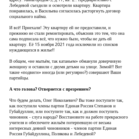
Лебедевой съездили и осмотрели квартиру. Квартира
понравилась, и Васильева согласилась расторгнуть договор
социального найма.
И всё! Приехали! Эту квартиру ей не предоставили, и
прежнюю не стали ремонтировать, объяснив это тем, что она
сама подписала всё, что нужно было, чтобы не дать ей
квартиру. Её 15 ноября 2021 года исключили из списков
нуждающихся в жилье!!
В общем, «не мытьём, так катаньем» обманули доверчивую
женщину и оставили с двумя детьми на улице. Зимой!! Вот
такие «подвиги» иногда (или регулярно?) совершают Ваши
партийцы.
А что голова? Отвернется с презрением?
Что будем делать, Олег Николаевич? Вы тоже поступите так,
как поступили члены партии Единая Россия Степанов и
Губайдуллин, или поступите так, как и должен поступить
чиновник - слуга народа? Восстановите на работе прекрасного
учителя и обеспечите жильём потерпевшую от весьма
интересных деяний чиновников - членов партии Единая
Россия Губайдуллина, Полякова и Лебедевой?