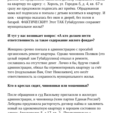
на квартиру по адресу: с. Хороль, ул. Городок-5, д. 4, кв. 67 и
сразу же предложили подписать акт приёма. Обрадованная
мама всё подписала и поехала с детьми вселяться в квартиру. И
шок - квартира оказалась без окон и дверей, без полов и
батарей. ФАКТИЧЕСКИ!!! Этот ТАК Губайдуллин сохраняет
муниципальное жильё?
И тут у нас возникает вопрос: «А кто должен нести
ответственность за такое содержание жилого фонда»?
Женщина срочно поехала в администрацию с просьбой
организовать ремонт квартиры. Однако чиновник Поляков (это
целый первый зам Губайдуллина) отказал в ремонте,
сославшись на отсутствие денег. Лично я бы, будучи главой
администрации, обязал бы отремонтировать квартиру за счёт
того (подсказываю Вам, Олег Николаевич), кто несёт
ответственность за сохранность муниципального жилья.
Кто в креслах сидят, чиновники или мошенники?
После обращения в суд Васильеву пригласили в жилотдел
администрации, и чиновница (член партии Единая Россия?)
Лебедева предложила расторгнуть договор найма и заключить
новый на однокомнатную квартиру в хорошем состоянии по
адресу: Авиагородок-5, д.17, кв. 2.. Предварительно с