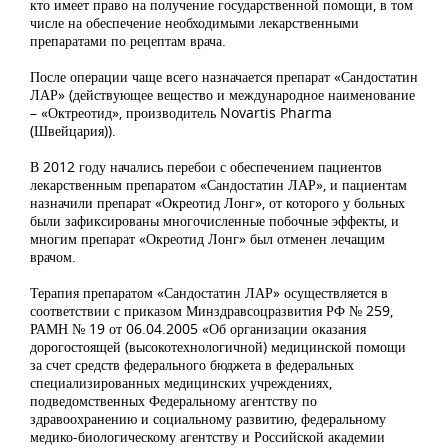
кто имеет право на получение государственной помощи, в том
числе на обеспечение необходимыми лекарственными
препаратами по рецептам врача.
После операции чаще всего назначается препарат «Сандостатин
ЛАР» (действующее вещество и международное наименование
– «Октреотид», производитель Novartis Pharma
(Швейцария)).
В 2012 году начались перебои с обеспечением пациентов
лекарственным препаратом «Сандостатин ЛАР», и пациентам
назначили препарат «Окреотид Лонг», от которого у больных
были зафиксированы многочисленные побочные эффекты, и
многим препарат «Окреотид Лонг» был отменен лечащим
врачом.
Терапия препаратом «Сандостатин ЛАР» осуществляется в
соответствии с приказом Минздравсоцразвития РФ № 259,
РАМН № 19 от 06.04.2005 «Об организации оказания
дорогостоящей (высокотехнологичной) медицинской помощи
за счет средств федерального бюджета в федеральных
специализированных медицинских учреждениях,
подведомственных Федеральному агентству по
здравоохранению и социальному развитию, федеральному
медико-биологическому агентству и Российской академии