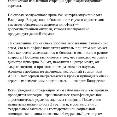
хронической избыточной секреции адренокортикотропного
гормона.
По словам заслуженного врача РФ, хирурга-эндокринолога
Владимира Бондаренко, в большинстве случаев акромегалия
вызывает образование аденомы гипофиза —
доброкачественной опухоли, которая изолированно
продуцирует данный гормон.
«К сожалению, это не очень хорошее заболевание. Связано оно
с тем, что в гипофизе появляется опухоль, при этом она может
быть как очень маленькая, так и большая, и возникать в разном
возрасте. Проблема заключается в том, что гипофиз, который в
диаметре примерно 7-8 мм, находится в центре мозга, он
закрыт костями, и при этом в нем развивается опухоль.
Аденома вырабатывает адренокортикотропный гормон, или
АКТГ. Этот гормон выбрасывается в кровь и приводит к очень
серьезным изменениям в организме», — говорит Бондаренко.
Всем гражданам, страдающим этим заболеванием, как правило,
проводится операция – трансназальное трансфеноидальное
эндоскопическое удаление аденомы гипофиза. После этого
назначается инвалидность 3 группы и, в соответствии с
федеральным законом «О государственной социальной
помощи», такие лица включены в Федеральный регистр тех,