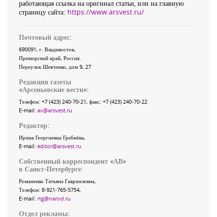
работающая ссылка на оригинал статьи, или на главную
страницу сайта:
https://www.arsvest.ru/
Почтовый адрес:
690091
, г.
Владивосток
,
Приморский край
,
Россия
.
Переулок Шевченко
, дом 9, 27
Редакция газеты
«
Арсеньевские вести
»:
Телефон:
+7 (423) 240-70-21
, факс:
+7 (423) 240-70-22
E-mail:
av@arsvest.ru
Редактор:
Ирина Георгиевна Гребнёва,
E-mail:
editor@arsvest.ru
Собственный корреспондент «АВ»
в Санкт-Петербурге:
Романенко Татьяна Гаврииловна,
Телефон: 8-921-765-5754,
E-mail:
rtg@narod.ru
Отдел рекламы: