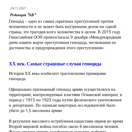
24.11.2021
Редакция "АВ"
Геноцид – одно из самых серьёзных преступлений против
человечности и не может быть внутренним делом ни одной
страны, это трагедия всего человечества в целом. В 2015 году
Генассамблея ООН провозгласила 9 декабря «Международным
днём памяти жертв преступления геноцида, чествования их
достоинства и предупреждения этого преступления».
ХХ век. Самые страшные случаи геноцида
История ХХ века изобилует трагическими примерами
геноцида.
Официально признанный геноцид армян осуществлялся на
территориях, контролируемых властями Османской империи, в
период с 1915 по 1923 годы путём физического уничтожения
и депортации. По оценкам некоторых исследователей было
убито до 1,5 миллиона армян.
В результате массового истребления нацистами евреев во время
Второй мировой войны погибло около 6 миллионов человек.
Жизнь многих евреев, ослабленных голодом, побоями,