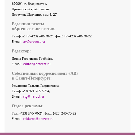
690091
, г.
Владивосток
,
Приморский край
,
Россия
.
Переулок Шевченко
, дом 9, 27
Редакция газеты
«
Арсеньевские вести
»:
Телефон:
+7 (423) 240-70-21
, факс:
+7 (423) 240-70-22
E-mail:
av@arsvest.ru
Редактор:
Ирина Георгиевна Гребнёва,
E-mail:
editor@arsvest.ru
Собственный корреспондент «АВ»
в Санкт-Петербурге:
Романенко Татьяна Гаврииловна,
Телефон: 8-921-765-5754,
E-mail:
rtg@narod.ru
Отдел рекламы:
Тел.: (423) 240-70-21, факс: (423) 240-70-22
E-mail:
reklama@arsvest.ru