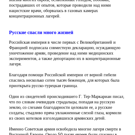
пострадавших от опытов, которые проводили над ними
нацистские врачи, оборвалась в газовых камерах
концентрационных лагерей.
Русские спасли много жизней
Российская империя в числе первых с Великобританией и
Францией подписала совместную декларацию, осуждающую
уничтожение армян, проведение над ними медицинских
экспериментов, а также депортацию их в концентрационные
лагеря.
Благодаря помощи Российской империи от верной гибели
спаслись несколько сотен тысяч беженцев, для которых была
приоткрыта русско-турецкая граница.
Один из свидетелей происходившего Г. Тер-Маркариан писал,
что по словам очевидцев страдальцы, попадая на русскую
землю, со слезами благодарности целовали ее, а русские
солдаты, стыдливо пряча увлажненные слезой глаза, кормили
из своих котелков изголодавшихся армянских детей.
Именно Советская армия освободила многие лагеря смерти в
Восточной Европе. Около 50 тысяч евреев были спасены в