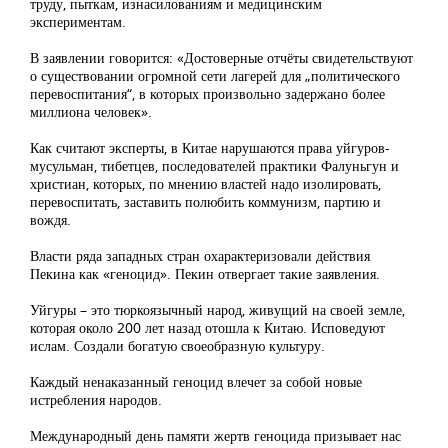
труду, пыткам, изнасилованиям и медицинским
экспериментам.
В заявлении говорится: «Достоверные отчёты свидетельствуют
о существовании огромной сети лагерей для „политического
перевоспитания“, в которых произвольно задержано более
миллиона человек».
Как считают эксперты, в Китае нарушаются права уйгуров-
мусульман, тибетцев, последователей практики Фалуньгун и
христиан, которых, по мнению властей надо изолировать,
перевоспитать, заставить полюбить коммунизм, партию и
вождя.
Власти ряда западных стран охарактеризовали действия
Пекина как «геноцид». Пекин отвергает такие заявления.
Уйгуры – это тюркоязычный народ, живущий на своей земле,
которая около 200 лет назад отошла к Китаю. Исповедуют
ислам. Создали богатую своеобразную культуру.
Каждый ненаказанный геноцид влечет за собой новые
истребления народов.
Международный день памяти жертв геноцида призывает нас