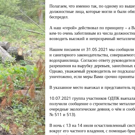
Полагаем, что именно так, по одному из выш
должностные лица, которые могли и были обя
беспредел.
А наш «герой» действовал по принципу – а В
кем-то очень заботливым из числа должностны
возводить высокий и непрозрачный металличес
Нашим письмом от 31.05.2021 мы сообщили В
и санитарного законодательства, совершаемог
водохранилища. Согласно ответу руководител
разрешения на вырубку деревьев, занесённых 
Однако, уважаемый руководитель не подсказал
уничтожено, если меры Вами срочно приняты 
В указанное место выезжал и представитель п
10.07.2021 группа участников ОДПК выехала 
получили сообщение о строительстве металлич
очередные экологические деяния, о чём и соо
№ 511 и 513).
В ночь с 13 на 14 июля осчастливленный систе
вокруг его частного владения, с помощью бр