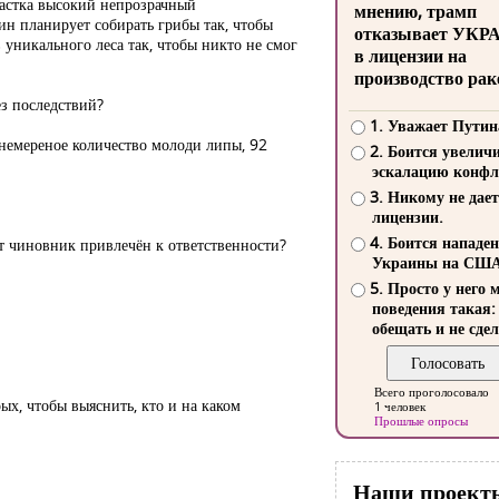
частка высокий непрозрачный
мнению, трамп
ин планирует собирать грибы так, чтобы
отказывает УКР
 уникального леса так, чтобы никто не смог
в лицензии на
производство рак
ез последствий?
1. Уважает Путин
 немереное количество молоди липы, 92
2. Боится увелич
эскалацию конфл
3. Никому не дает
лицензии.
4. Боится нападе
от чиновник привлечён к ответственности?
Украины на СШ
5. Просто у него 
поведения такая:
обещать и не сдел
Всего проголосовало
ых, чтобы выяснить, кто и на каком
1 человек
Прошлые опросы
Наши проект