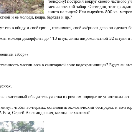
телефону) построил вокруг своего частного у
металлический забор. Очевидно, этот граждан
никто не видел? Или вырубить 800 кв. метров
ной и её молоди, кедра, бархата и др.?
т его в обиду и своё гряз..., извиняюсь, своё «чёрное» дело он сделает б
чтожит молоди деморфанта до 113 штук, липы широколистной 32 штуки и
роенный забор»?
ственность массив леса в санитарной зоне водохранилища»? Будет ли эт
ганюк.
ока счастливый обладатель участка в срочном порядке не уничтожил лес.
нут, чтобы, во-первых, остановить экологический беспредел, и во-втор
А Вам, Сергей Александрович, месяца не хватило?