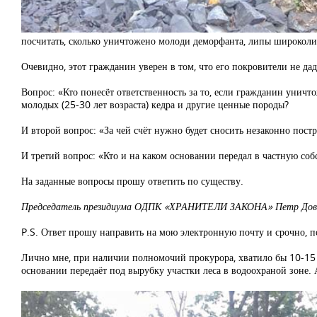
посчитать, сколько уничтожено молоди деморфанта, липы широколист
Очевидно, этот гражданин уверен в том, что его покровители не даду
Вопрос: «Кто понесёт ответственность за то, если гражданин уни
молодых (25-30 лет возраста) кедра и другие ценные породы?
И второй вопрос: «За чей счёт нужно будет сносить незаконно пост
И третий вопрос: «Кто и на каком основании передал в частную соб
На заданные вопросы прошу ответить по существу.
Председатель президиума ОДПК «ХРАНИТЕЛИ ЗАКОНА» Петр Дов
P.S. Ответ прошу направить на мою электронную почту и срочно, п
Лично мне, при наличии полномочий прокурора, хватило бы 10-15 ми
основании передаёт под вырубку участки леса в водоохраной зоне. 