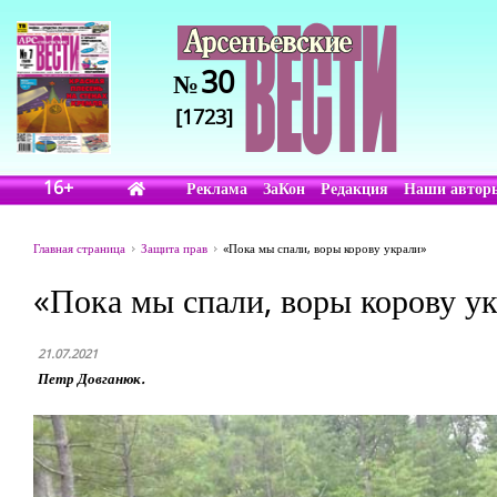
30
№
[1723]
16+
Реклама
ЗаКон
Редакция
Наши автор
Главная страница
Защита прав
«Пока мы спали, воры корову украли»
«Пока мы спали, воры корову у
21.07.2021
Петр Довганюк.