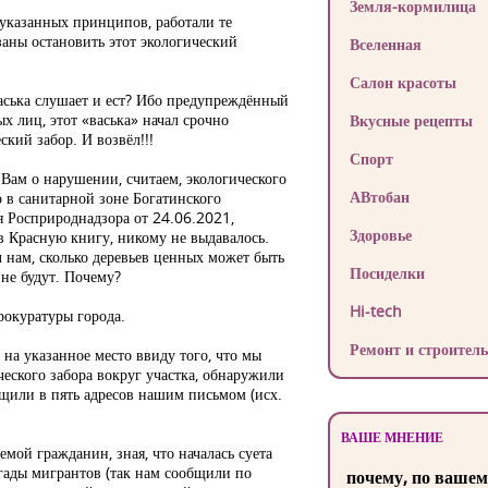
Земля-кормилица
еуказанных принципов, работали те
заны остановить этот экологический
Вселенная
Салон красоты
аська слушает и ест? Ибо предупреждённый
х лиц, этот «васька» начал срочно
Вкусные рецепты
кий забор. И возвёл!!!
Спорт
ам о нарушении, считаем, экологического
АВтобан
о в санитарной зоне Богатинского
я Росприроднадзора от 24.06.2021,
Здоровье
в Красную книгу, никому не выдавалось.
 нам, сколько деревьев ценных может быть
Посиделки
не будут. Почему?
Hi-tech
рокуратуры города.
Ремонт и строитель
на указанное место ввиду того, что мы
еского забора вокруг участка, обнаружили
бщили в пять адресов нашим письмом (исх.
ВАШЕ МНЕНИЕ
мой гражданин, зная, что началась суета
игады мигрантов (так нам сообщили по
почему, по вашем