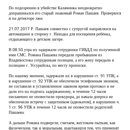
По подозрению в убийстве Калачнюка неоднократно
допрашивался его старый знакомый Роман Пашаев. Проверялся
и на детекторе лжи.
21.07.2017 Р. Пашаев совместно с супругой направлялся на
автомашине в сторону г. Находка для посещения ребёнка,
отдыхающего в детском лагере.
В 08.50 утра их задержали сотрудники ГИБДД по полученной
ими СМС. Романа Пашаева передали прибывшим из
Владивостока сотрудникам полиции, а его жену передали в
полицию г. Уссурийска, по месту прописки.
По нашему мнению, задержали их в нарушение ст. 91 УПК, а
в нарушение ст. 92 УПК не обеспечили телефонным звонком,
не составили в установленное законом время протокол и не
дали его на подпись задержанному, в течение 12 часов
письменно не оповестили прокурора, до начала допроса не
обеспечили встречу с защитником (адвокатом), в нарушение ч.
1 ст. 96 УПК в течение 12 часов не оповестили родителей
Пашаева.
А дальше Романа подвергли, считаем, жестоким пыткам, как
физическим, так и моральным, шантажируя тем, что применят