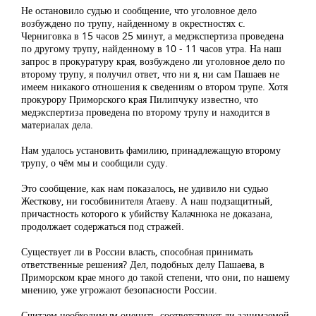
Не остановило судью и сообщение, что уголовное дело
возбуждено по трупу, найденному в окрестностях с.
Черниговка в 15 часов 25 минут, а медэкспертиза проведена
по другому трупу, найденному в 10 - 11 часов утра. На наш
запрос в прокуратуру края, возбуждено ли уголовное дело по
второму трупу, я получил ответ, что ни я, ни сам Пашаев не
имеем никакого отношения к сведениям о втором трупе. Хотя
прокурору Приморского края Пилипчуку известно, что
медэкспертиза проведена по второму трупу и находится в
материалах дела.
Нам удалось установить фамилию, принадлежащую второму
трупу, о чём мы и сообщили суду.
Это сообщение, как нам показалось, не удивило ни судью
Жесткову, ни гособвинителя Атаеву. А наш подзащитный,
причастность которого к убийству Калачнюка не доказана,
продолжает содержаться под стражей.
Существует ли в России власть, способная принимать
ответственные решения? Дел, подобных делу Пашаева, в
Приморском крае много до такой степени, что они, по нашему
мнению, уже угрожают безопасности России.
Считаем необходимым оценить, соответствуют ли занимаемой