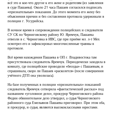
всё это и кое-что другое к его жене и родителям (из заявления
в суде Пашаева). Около 21 часа Пашаев согласился подписать
«признательные» показания. До этого момента его жену без
объяснения причин и без составления протокола удерживали в
полиции г. Уссурийска.
В ночное время в сопровождении полицейских и следователя
СУ СК по Черниговскому району Ю. Яремчук, Пашаева
отвезли в с. Черниговка в ИВС, где при приёме мл. л-т Мех
осмотрел его и зафиксировал многочисленные травмы в
протоколе.
Всё время нахождения Пашаева в ОП г. Владивостока там
присутствовала следователь Яремчук. Периодически заходила в
комнату, где полицейские проводили «беседы» с Пашаевым, и
спрашивала, скоро ли Пашаев «расколется» (после совершения
учётного ДТП она уволилась).
На базе полученных в полиции «признательных» показаний
следователь Яремчук сотворила «фантастический рассказ» под
названием «уголовное дело», прокурор Черниговского района
Федин обвинительное дело утвердил, а судья Черниговского
районного суда Емельянов Пашаева приговорил. При этом оба,
и прокурор, и судья, являются высококлассными юристами.