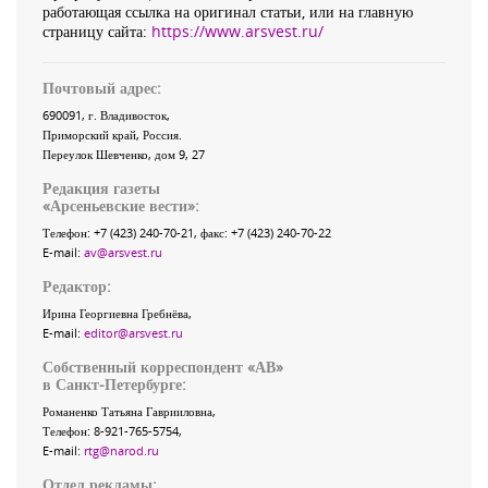
работающая ссылка на оригинал статьи, или на главную
страницу сайта:
https://www.arsvest.ru/
Почтовый адрес:
690091
, г.
Владивосток
,
Приморский край
,
Россия
.
Переулок Шевченко
, дом 9, 27
Редакция газеты
«
Арсеньевские вести
»:
Телефон:
+7 (423) 240-70-21
, факс:
+7 (423) 240-70-22
E-mail:
av@arsvest.ru
Редактор:
Ирина Георгиевна Гребнёва,
E-mail:
editor@arsvest.ru
Собственный корреспондент «АВ»
в Санкт-Петербурге:
Романенко Татьяна Гаврииловна,
Телефон: 8-921-765-5754,
E-mail:
rtg@narod.ru
Отдел рекламы: