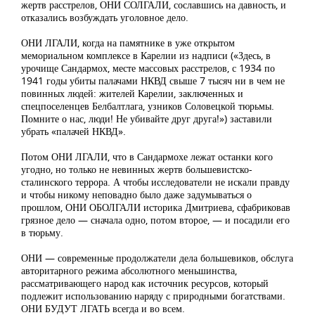
жертв расстрелов, ОНИ СОЛГАЛИ, сославшись на давность, и
отказались возбуждать уголовное дело.
ОНИ ЛГАЛИ, когда на памятнике в уже открытом
мемориальном комплексе в Карелии из надписи («Здесь, в
урочище Сандармох, месте массовых расстрелов, с 1934 по
1941 годы убиты палачами НКВД свыше 7 тысяч ни в чем не
повинных людей: жителей Карелии, заключенных и
спецпоселенцев Белбалтлага, узников Соловецкой тюрьмы.
Помните о нас, люди! Не убивайте друг друга!») заставили
убрать «палачей НКВД».
Потом ОНИ ЛГАЛИ, что в Сандармохе лежат останки кого
угодно, но только не невинных жертв большевистско-
сталинского террора. А чтобы исследователи не искали правду
и чтобы никому неповадно было даже задумываться о
прошлом, ОНИ ОБОЛГАЛИ историка Дмитриева, сфабриковав
грязное дело — сначала одно, потом второе, — и посадили его
в тюрьму.
ОНИ — современные продолжатели дела большевиков, обслуга
авторитарного режима абсолютного меньшинства,
рассматривающего народ как источник ресурсов, который
подлежит использованию наряду с природными богатствами.
ОНИ БУДУТ ЛГАТЬ всегда и во всем.