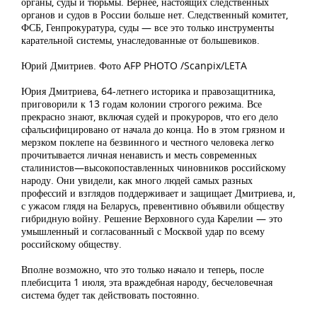
органы, суды и тюрьмы. Вернее, настоящих следственных
органов и судов в России больше нет. Следственный комитет,
ФСБ, Генпрокуратура, суды — все это только инструменты
карательной системы, унаследованные от большевиков.
Юрий Дмитриев. Фото AFP PHOTO /Scanpix/LETA
Юрия Дмитриева, 64-летнего историка и правозащитника,
приговорили к 13 годам колонии строгого режима. Все
прекрасно знают, включая судей и прокуроров, что его дело
сфальсифицировано от начала до конца. Но в этом грязном и
мерзком поклепе на безвинного и честного человека легко
прочитывается личная ненависть и месть современных
сталинистов—высокопоставленных чиновников российскому
народу. Они увидели, как много людей самых разных
профессий и взглядов поддерживает и защищает Дмитриева, и,
с ужасом глядя на Беларусь, превентивно объявили обществу
гибридную войну. Решение Верховного суда Карелии — это
умышленный и согласованный с Москвой удар по всему
российскому обществу.
Вполне возможно, что это только начало и теперь, после
плебисцита 1 июля, эта враждебная народу, бесчеловечная
система будет так действовать постоянно.