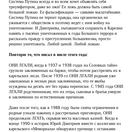
Система Путина всегда и во всем хочет объявлять себя
триумфатором, даже во лжи! Ее ложь должна быть самой
большой ложью. Ее фальсификации — самыми масштабными.
Система Путина не терпит правды, она органически не
уживается с обществом и поэтому ведет с ним войну на
уничтожение. И Дмитриева, пытавшегося сохранить в Карелии
память о тысячах уничтоженных в годы Большого террора и
рассказать правду о преступлениях большевизма, просто
решено уничтожить. Любой ценой. Любой ложью.
Повторю то, что писал в июле этого года:
ОНИ ЛГАЛИ, когда в 1937 и 1938 годах на Соловках тайно
грузили заключенных на баржи, чтобы потом расстрелять их в
карельских лесах. После 1939-го ОНИ ЛГАЛИ родным уже
закопанных в лесных рвах заключенных, что те якобы
осуждены на десять лет без права переписки. С 1945 года ОНИ
ЛГАЛИ родственникам, что их отцы, сыновья и братья умерли
в заключении по естественным причинам.
Даже после того, как в 1988 году были сняты ограничения и
родные узнали наконец о расстрельных приговорах, ОНИ
продолжали ЛГАТЬ, скрывая места массовых казней. Когда в
конце 1990-х историк Юрий Дмитриев вместе с коллегами из
карельского «Мемориала» обнаружил урочище с останками