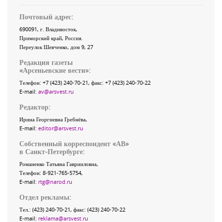
Почтовый адрес:
690091
, г.
Владивосток
,
Приморский край
,
Россия
.
Переулок Шевченко
, дом 9, 27
Редакция газеты
«
Арсеньевские вести
»:
Телефон:
+7 (423) 240-70-21
, факс:
+7 (423) 240-70-22
E-mail:
av@arsvest.ru
Редактор:
Ирина Георгиевна Гребнёва,
E-mail:
editor@arsvest.ru
Собственный корреспондент «АВ»
в Санкт-Петербурге:
Романенко Татьяна Гаврииловна,
Телефон: 8-921-765-5754,
E-mail:
rtg@narod.ru
Отдел рекламы:
Тел.: (423) 240-70-21, факс: (423) 240-70-22
E-mail:
reklama@arsvest.ru