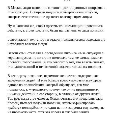
В Москве люди вышли на митинг против принятых поправок в
Конституцию. Собирали подписи и выкрикивали лозунги,
которые, естественно, не нравятся властвующим лицам.
Ну и, конечно же, чтобы пресечь эти «несанкционированные»
действия, к этому шествию были направлены отряды полиции.
Боятся власти толпу. Вот и отдают приказы сверху задерживать
неугодных властям людей.
Власти сами отказали в проведении митинга из-за ситуации с
коронавирусом, но ничто не помешало тем же самым властям
провести голосование. А это говорит о том, что власть считает,
что единственной и неизменной является только их позиция.
В сети сразу появилось огромное количество видеороликов
задержания людей. И мне больше всего «понравилась» фраза
одного из полицейских, который обращался, как мне
показалось, к журналисту, потому что он не предпринимал
никаких действий в его сторону, в отличие от других людей.
Так вот, когда этот человек (будем считать его представителем
прессы) пытался подойти поближе, чтобы зафиксировать
«работу» полицейских, то один из них запретил ему выходить
на проезжую часть, хотя эта дорога и так была забита