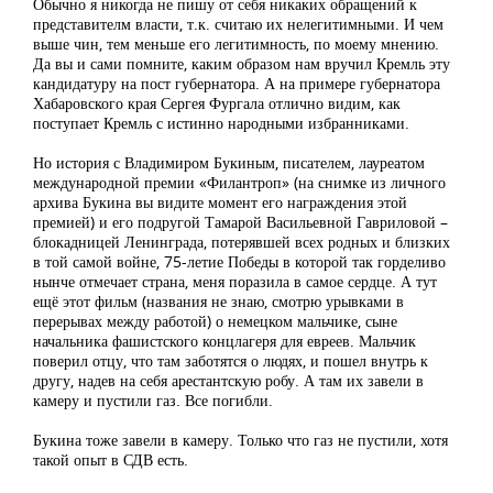
Обычно я никогда не пишу от себя никаких обращений к
представителм власти, т.к. считаю их нелегитимными. И чем
выше чин, тем меньше его легитимность, по моему мнению.
Да вы и сами помните, каким образом нам вручил Кремль эту
кандидатуру на пост губернатора. А на примере губернатора
Хабаровского края Сергея Фургала отлично видим, как
поступает Кремль с истинно народными избранниками.
Но история с Владимиром Букиным, писателем, лауреатом
международной премии «Филантроп» (на снимке из личного
архива Букина вы видите момент его награждения этой
премией) и его подругой Тамарой Васильевной Гавриловой –
блокадницей Ленинграда, потерявшей всех родных и близких
в той самой войне, 75-летие Победы в которой так горделиво
нынче отмечает страна, меня поразила в самое сердце. А тут
ещё этот фильм (названия не знаю, смотрю урывками в
перерывах между работой) о немецком мальчике, сыне
начальника фашистского концлагеря для евреев. Мальчик
поверил отцу, что там заботятся о людях, и пошел внутрь к
другу, надев на себя арестантскую робу. А там их завели в
камеру и пустили газ. Все погибли.
Букина тоже завели в камеру. Только что газ не пустили, хотя
такой опыт в СДВ есть.