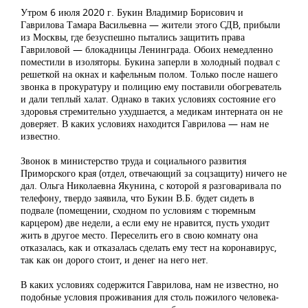
Утром 6 июля 2020 г. Букин Владимир Борисович и
Гаврилова Тамара Васильевна — жители этого СДВ, прибыли
из Москвы, где безуспешно пытались защитить права
Гавриловой — блокадницы Ленинграда. Обоих немедленно
поместили в изоляторы. Букина заперли в холодный подвал с
решеткой на окнах и кафельным полом. Только после нашего
звонка в прокуратуру и полицию ему поставили обогреватель
и дали теплый халат. Однако в таких условиях состояние его
здоровья стремительно ухудшается, а медикам интерната он не
доверяет. В каких условиях находится Гаврилова — нам не
известно.
Звонок в министерство труда и социального развития
Приморского края (отдел, отвечающий за соцзащиту) ничего не
дал. Ольга Николаевна Якунина, с которой я разговаривала по
телефону, твердо заявила, что Букин В.Б. будет сидеть в
подвале (помещении, сходном по условиям с тюремным
карцером) две недели, а если ему не нравится, пусть уходит
жить в другое место. Переселить его в свою комнату она
отказалась, как и отказалась сделать ему тест на коронавирус,
так как он дорого стоит, и денег на него нет.
В каких условиях содержится Гаврилова, нам не известно, но
подобные условия проживания для столь пожилого человека-