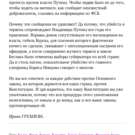
протеста против власти Путина. Чтобы людям было не до того,
чтобы ходить на митинги, как сообщает неизвестный
доброжелатель, ссылаясь на информацию из ФСБ.
Почему эти сообщения не удивляют? Да потому, что убийста и
теракты сопровождают Владимира Путина все годы его
правления. Взрывы домов сопутствовали его восхождению во
власть, гибель Курска, для спасения которого фактически
ничего не сделали, связывают с оппозиционным настроем его
офицеров, а после совершенно жуткого теракта в школе
Беслана были отменены выборы губернатора по всей стране.
Да и столь наглое, показательное убийство его главного
соперника Бориса Немцова говорит о многом.
Но вы все ответите за каждое действие против Основного
закона, на котором держится вся наша страна, против
Конституции. И зря надеетесь, что нашу Конституцию вы уже
уничтожили, потому что вся процедура этого уничтожения
нелегитимна, от начала и до конца, как и все ваши законы,
противоречащие ей.
Ирина ГРЕБНЕВА.
Теги:
Беслан
,
Курск
,
Карцер
,
Карантин
,
Тамара Гаврилова
,
Владимир Букин