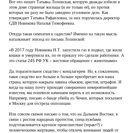
Вот что пишет Татьяна Лозинская, которую дважды избили в
этом доме странные жильцы (и не только её), но против
которых ни разу не было заведено уголовное дело. Как
утверждает Татьяна Рафаиловна, за них поручилась директор
СДВ Новикова Наталья Тимофеевна.
Откуда такая симпатия к садистам? Именно на такую мысль
наталкивает эпизод из письма Лозинской:
«В 2017 году Новикова Н.Т. запустила газ в подвал, где жили
кошки и умертвила их, по ее приказу это сделали работники. А
это статья 245 РФ УК – жестокое обращение с животными».
Да, поразительное сходство с концлагерем. Но, к сожалению,
такое сходство все больше и больше приобретает вся наша
страна, которую накрыла лавина обысков, арестов, штрафов. И
когда на нашу почту приходят совершенно невероятнейшие
известия, мы поневоле начинаем верить в их возможность.
Например, письмо о банде убийц из Чечни, которых посылают
в Москву для отстрела оппозиции.
Или совсем свежее письмо о том, что на Дальнем Востоке, в
связи с ростом народных протестов, спецслужбами
подготавливается крупное происшествие (теракт?) с
человеческими жертвами, чтобы отвлечь внимание людей от