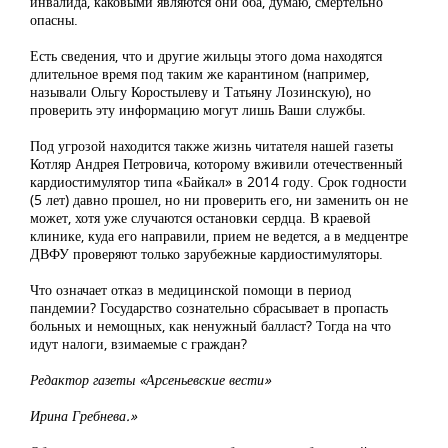
инвалида, каковыми являются они оба, думаю, смертельно
опасны.
Есть сведения, что и другие жильцы этого дома находятся
длительное время под таким же карантином (например,
называли Ольгу Коростылеву и Татьяну Лозинскую), но
проверить эту информацию могут лишь Ваши службы.
Под угрозой находится также жизнь читателя нашей газеты
Котляр Андрея Петровича, которому вживили отечественный
кардиостимулятор типа «Байкал» в 2014 году. Срок годности
(5 лет) давно прошел, но ни проверить его, ни заменить он не
может, хотя уже случаются остановки сердца. В краевой
клинике, куда его направили, прием не ведется, а в медцентре
ДВФУ проверяют только зарубежные кардиостимуляторы.
Что означает отказ в медицинской помощи в период
пандемии? Государство сознательно сбрасывает в пропасть
больных и немощных, как ненужный балласт? Тогда на что
идут налоги, взимаемые с граждан?
Редактор газеты «Арсеньевские вести»
Ирина Гребнева.»