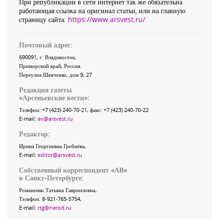
При републикации в сети интернет так же обязательна
работающая ссылка на оригинал статьи, или на главную
страницу сайта:
https://www.arsvest.ru/
Почтовый адрес:
690091
, г.
Владивосток
,
Приморский край
,
Россия
.
Переулок Шевченко
, дом 9, 27
Редакция газеты
«
Арсеньевские вести
»:
Телефон:
+7 (423) 240-70-21
, факс:
+7 (423) 240-70-22
E-mail:
av@arsvest.ru
Редактор:
Ирина Георгиевна Гребнёва,
E-mail:
editor@arsvest.ru
Собственный корреспондент «АВ»
в Санкт-Петербурге:
Романенко Татьяна Гаврииловна,
Телефон: 8-921-765-5754,
E-mail:
rtg@narod.ru