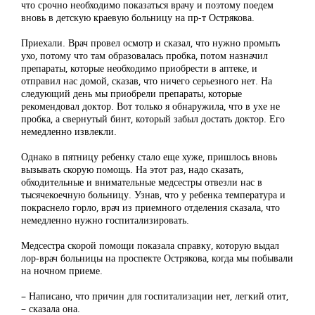
что срочно необходимо показаться врачу и поэтому поедем
вновь в детскую краевую больницу на пр-т Острякова.
Приехали. Врач провел осмотр и сказал, что нужно промыть
ухо, потому что там образовалась пробка, потом назначил
препараты, которые необходимо приобрести в аптеке, и
отправил нас домой, сказав, что ничего серьезного нет. На
следующий день мы приобрели препараты, которые
рекомендовал доктор. Вот только я обнаружила, что в ухе не
пробка, а свернутый бинт, который забыл достать доктор. Его
немедленно извлекли.
Однако в пятницу ребенку стало еще хуже, пришлось вновь
вызывать скорую помощь. На этот раз, надо сказать,
обходительные и внимательные медсестры отвезли нас в
тысячекоечную больницу. Узнав, что у ребенка температура и
покраснело горло, врач из приемного отделения сказала, что
немедленно нужно госпитализировать.
Медсестра скорой помощи показала справку, которую выдал
лор-врач больницы на проспекте Острякова, когда мы побывали
на ночном приеме.
– Написано, что причин для госпитализации нет, легкий отит,
– сказала она.