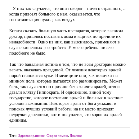
– У них так случается, что они говорят – ничего страшного, а
когда привозят больного к нам, оказывается, что
госпитализация нужна, как воздух…
Кстати сказать, большую часть препаратов, которые выписал
доктор, пришлось поставить дома в ящичек по причине их
ненадобности. Одно из них, как выяснилось, применяют в
случае кишечных расстройств. У моего ребенка ничего
подобного не было.
Так что банальная истина о том, что не всем докторам можно
верить, оказалась правдивой. От лечения некоторых врачей
порой становится хуже. В медицине они, как новички на
минном поле, которые пытаются его разминировать. Может
быть, так случается по причине безразличия врачей, хотя и
давали клятву Гиппократа. И однозначно, виной тому
государство, которое поставило врачей и больных в жесткие
условия выживания. Некоторые врачи от Бога уезжают в
поисках лучших условий работы, на их место приходят
недоучки-двоечники, вот и получается, что хороших врачей –
единицы.
Теги:
Здравоохранение
,
Скорая помощ
,
Диагноз