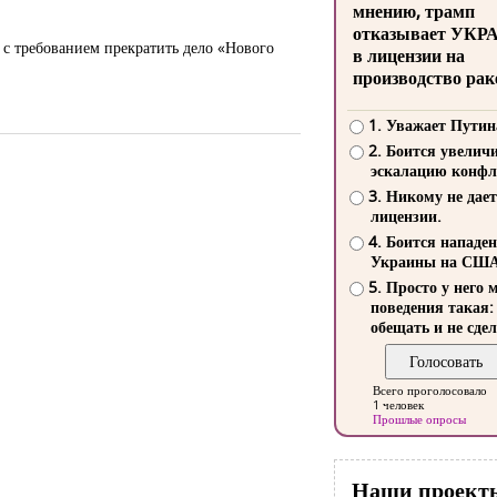
мнению, трамп
отказывает УКР
 с требованием прекратить дело «Нового
в лицензии на
производство рак
1. Уважает Путин
2. Боится увелич
эскалацию конфл
3. Никому не дает
лицензии.
4. Боится нападе
Украины на СШ
5. Просто у него 
поведения такая:
обещать и не сдел
Всего проголосовало
1 человек
Прошлые опросы
Наши проект