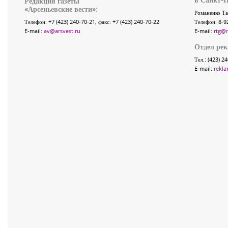
Редакция газеты
«
Арсеньевские вести
»:
Романенко Та
Телефон:
+7 (423) 240-70-21
, факс:
+7 (423) 240-70-22
Телефон: 8-9
E-mail:
av@arsvest.ru
E-mail:
rtg@
Отдел ре
Тел.: (423) 2
E-mail:
rekla