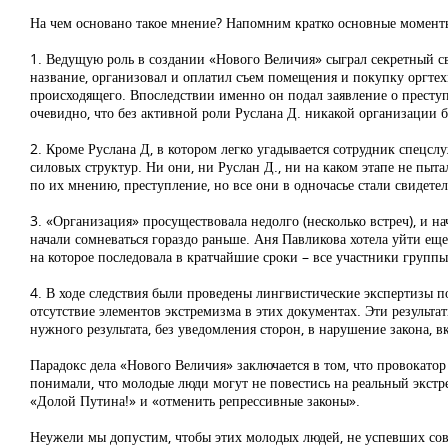
На чем основано такое мнение? Напомним кратко основные момент
1. Ведущую роль в создании «Нового Величия» сыграл секретный св
название, организовал и оплатил съем помещения и покупку оргтех
происходящего. Впоследствии именно он подал заявление о преступл
очевидно, что без активной роли Руслана Д. никакой организации б
2. Кроме Руслана Д, в котором легко угадывается сотрудник спец
силовых структур. Ни они, ни Руслан Д., ни на каком этапе не пыт
по их мнению, преступление, но все они в одночасье стали свидете
3. «Организация» просуществовала недолго (несколько встреч), и н
начали сомневаться гораздо раньше. Аня Павликова хотела уйти еще р
на которое последовала в кратчайшие сроки – все участники группы
4. В ходе следствия были проведены лингвистические экспертизы п
отсутствие элементов экстремизма в этих документах. Эти результа
нужного результата, без уведомления сторон, в нарушение закона, 
Парадокс дела «Нового Величия» заключается в том, что провокатор
понимали, что молодые люди могут не повестись на реальный экстр
«Долой Путина!» и «отменить репрессивные законы».
Неужели мы допустим, чтобы этих молодых людей, не успевших сов