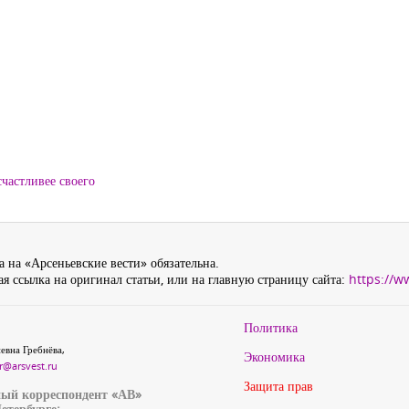
частливее своего
 на «Арсеньевские вести» обязательна.
я ссылка на оригинал статьи, или на главную страницу сайта:
https://w
Политика
евна Гребнёва,
Экономика
r@arsvest.ru
Защита прав
ый корреспондент «АВ»
етербурге: