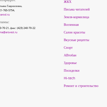
ЖКХ
тьяна Гаврииловна,
Письма читателей
21-765-5754,
narod.ru
Земля-кормилица
кламы:
Вселенная
40-70-21, факс: (423) 240-70-22
Салон красоты
ma@arsvest.ru
Вкусные рецепты
Спорт
АВтобан
Здоровье
Посиделки
Hi-tech
Ремонт и строительство