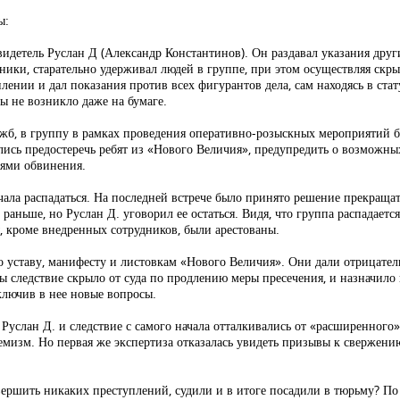
ы:
идетель Руслан Д (Александр Константинов). Он раздавал указания други
ники, старательно удерживал людей в группе, при этом осуществляя ск
ении и дал показания против всех фигурантов дела, сам находясь в стат
ы не возникло даже на бумаге.
служб, в группу в рамках проведения оперативно-розыскных мероприятий
ались предостеречь ребят из «Нового Величия», предупредить о возможны
лями обвинения.
ачала распадаться. На последней встрече было принято решение прекращат
аньше, но Руслан Д. уговорил ее остаться. Видя, что группа распадается,
, кроме внедренных сотрудников, были арестованы.
о уставу, манифесту и листовкам «Нового Величия». Они дали отрицател
ты следствие скрыло от суда по продлению меры пресечения, и назначил
включив в нее новые вопросы.
 Руслан Д. и следствие с самого начала отталкивались от «расширенного
емизм. Но первая же экспертиза отказалась увидеть призывы к свержен
ершить никаких преступлений, судили и в итоге посадили в тюрьму? По 