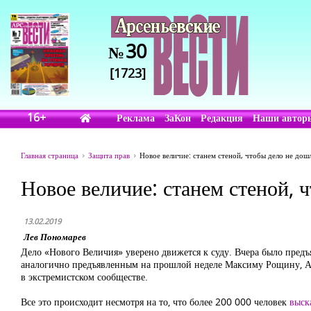
30
№
[1723]
16+
Реклама
ЗаКон
Редакция
Наши автор
Главная страница
Защита прав
Новое величие: станем стеной, чтобы дело не дош
Новое величие: станем стеной, 
13.02.2019
Лев Пономарев
Дело «Нового Величия» уверено движется к суду. Вчера было пре
аналогично предъявленным на прошлой неделе Максиму Рощину, Ане
в экстремистском сообществе.
Все это происходит несмотря на то, что более 200 000 человек
выск