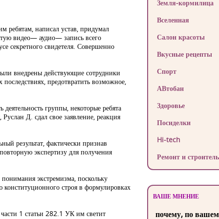
Земля-кормилица
Вселенная
м ребятам, написал устав, придумал
Салон красоты
рытую видео— аудио— запись всего
усе секретного свидетеля. Совершенно
Вкусные рецепты
Спорт
 были внедрены действующие сотрудники
х последствиях, предотвратить возможное,
АВтобан
Здоровье
ь деятельность группы, некоторые ребята
 Руслан Д. сдал свое заявление, реакция
Посиделки
Hi-tech
ьный результат, фактически признав
о повторную экспертизу для получения
Ремонт и строитель
» понимания экстремизма, поскольку
ию конституционного строя в формулировках
ВАШЕ МНЕНИЕ
части 1 статьи 282.1 УК им светит
почему, по вашем