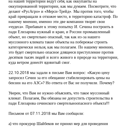
на нашей территории ведут себя, как оккупанты на
оккупированной территории, как мы думаем. Посмотрите, что
делают «РусАгро» и «Мерси-Трейд». Мы против того, чтобы
край превращали в отхожее место, в территорию катастроф. По
нашему мнению, именно эти две компании творят свои
«чудеса». Прибавьте к этому попытку И. Сечина построить в
пади Елизарова нужный и краю, и России промышленный
объект, но смертельно опасный, так как из-за нашего
муссонного климата такие объекты на побережье строить
категорически нельзя, как мы полагаем. По нашему мнению,
это будет смертельно опасное длящееся преступление против
десятков тысяч людей и всего живого в природе на территории,
куда ветром донесёт ядовитый смог.
22.10.2018 мы задали в письме Вам вопрос: «Какую цену
запросил Сечин за его обещание стабилизировать цены на
бензин на его АЗС»? Но ответа от Вас не получили. Почему?
Уверен, что Вам не нужно объяснять, что такое муссонный
климат. Полагаем, Вы обязаны не допустить строительства в
пади Елизарова сечинского смертельноопасного объекта!!!
Письмом от 07.11.2018 мы Вам сообщили:
а) что прокурор Шайбеков не принял мер для проведения