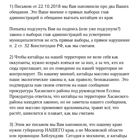
1) Письмом от 22.10.2018 мы Вам напомнили про два Ваших
обещания. Это Ваше мнение о прямых выборах глав
администраций и обещание выгнать китайцев из края.
Попытка подсунуть Вам на подпись (или уже подсунули?)
закона о выборах глав администраций на усмотрение
муниципалитетов не есть прямые выборы, а прямое нарушение
п. 2 ст. 32 Конституции РФ, как мы считаем.
2) Чтобы китайцы на нашей территории не вели себя как
оккупанты, нужно всерьёз взяться не за них, а за тех, кто их
сюда приглашает, но их поведение на нашей территории не
контролирует. По нашему мнениб, китайцы массово нарушают
наши экологические законы и, как правило, безнаказанно. Это
подтвердила нам своим ответом на наше сообщение
прокуратура Хасанского района под руководством Ессина.
Прокуратура ответила, что китайцы на территории Хасанского
района находятся законно, но не заметила нашего сообщения,
что они массово применяют ядохимикаты, травят всё, что
растёт, шевелится и плавает, как мы считаем.
3) Этим же письмом мы Вам напомнили, что нашему краю
нужен губернатор НАШЕГО края, а не Московской области
или провинции Хейлундзян. Сегодня и москвичи, и китайцы