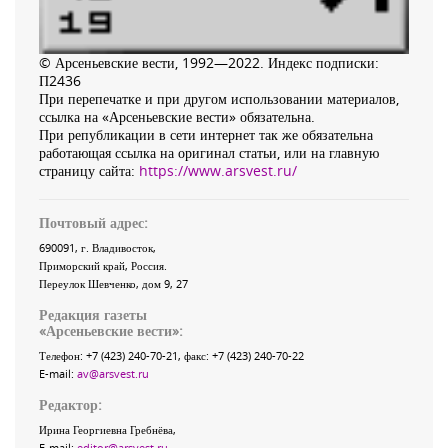
© Арсеньевские вести, 1992—2022. Индекс подписки:
П2436
При перепечатке и при другом использовании материалов,
ссылка на «Арсеньевские вести» обязательна.
При републикации в сети интернет так же обязательна
работающая ссылка на оригинал статьи, или на главную
страницу сайта:
https://www.arsvest.ru/
Почтовый адрес:
690091
, г.
Владивосток
,
Приморский край
,
Россия
.
Переулок Шевченко
, дом 9, 27
Редакция газеты
«
Арсеньевские вести
»:
Телефон:
+7 (423) 240-70-21
, факс:
+7 (423) 240-70-22
E-mail:
av@arsvest.ru
Редактор:
Ирина Георгиевна Гребнёва,
E-mail:
editor@arsvest.ru