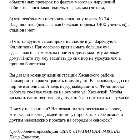
объективных проверок по фактам массовых нарушений
избирательного законодательства, как мы считаем;
б) что необходимо построить стадион у школы № 74 г.
Владивостока (школа самая большая, порядка 1400 учеников), а
стадиона нет;
в) что тайфуном «Лайонрок» на въезде в ул. Заречную с.
Филипповка Приморского края вымыта большая яма,
сделавшая невозможным проезд к двухэтажному жилому
дому. Никто эту яму засыпать до сих пор не удосужился, а
прошло более года.
Вы давали команду администрации Хасанского района
Приморского края устранить причину, но Ваша команда до сих
пор не выполнена. А ведь перед выборами в с. Филипповка
работала тяжёлая техника на ремонте ул. Хасанской. Чтобы
засыпать единственную яму, нужно было потратить пару часов.
Почему не засыпали? Наплевали на тех несколько человек,
которые во время дождей не могут проехать к себе домой, а
другим невозможно проехать на огороды и сенокосы?
Председатель президиума ОДПК «ХРАНИТЕЛИ ЗАКОНА»
Петр Довганюк.