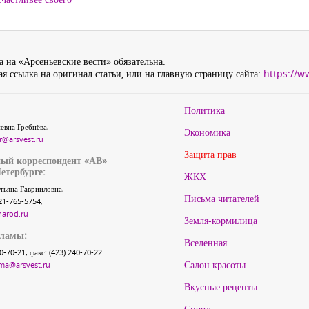
 на «Арсеньевские вести» обязательна.
я ссылка на оригинал статьи, или на главную страницу сайта:
https://w
Политика
евна Гребнёва,
Экономика
r@arsvest.ru
Защита прав
ый корреспондент «АВ»
етербурге:
ЖКХ
тьяна Гаврииловна,
Письма читателей
21-765-5754,
narod.ru
Земля-кормилица
кламы:
Вселенная
40-70-21, факс: (423) 240-70-22
Салон красоты
ma@arsvest.ru
Вкусные рецепты
Спорт