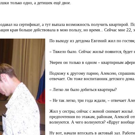
ушки только одно, а детишек ещё двое.
подавал на сертификат, а тут выпала возможность получить квартирой. П
рация края больше действовала в мою пользу, но время… Сейчас мне 22, 
По выходу из детдома Евгений жил по гостям,
– Тяжело было. Сейчас жильё появится, будет 
Уверен он только в одном – квартирным афери
Подхожу к другому парню, Алексею, спрашиваю
отвечает. Он тоже воспитанник детского дома
– Легко ли было добиться квартиры?
– Не так легко, три года ждали, – отвечает Але
Жил у сестры, сейчас с женой снимает жильё. 
предпочтения по этажам, районам, Алексей от
волнуются. А чего волнуются? «Вдруг вообще 
Ну вот, начали впускать в актовый зал. Работ