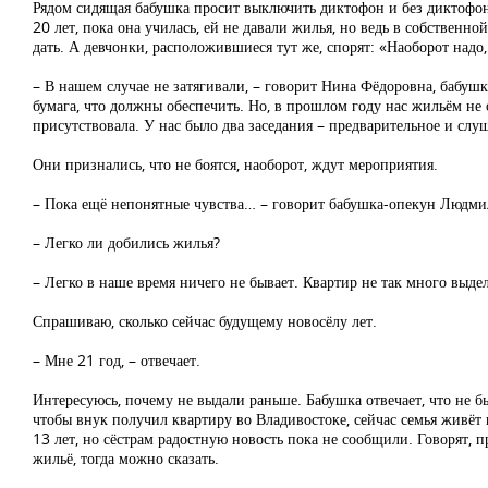
Рядом сидящая бабушка просит выключить диктофон и без диктофона 
20 лет, пока она училась, ей не давали жилья, но ведь в собственн
дать. А девчонки, расположившиеся тут же, спорят: «Наоборот надо,
– В нашем случае не затягивали, – говорит Нина Фёдоровна, бабушк
бумага, что должны обеспечить. Но, в прошлом году нас жильём не 
присутствовала. У нас было два заседания – предварительное и сл
Они признались, что не боятся, наоборот, ждут мероприятия.
– Пока ещё непонятные чувства… – говорит бабушка-опекун Людмил
– Легко ли добились жилья?
– Легко в наше время ничего не бывает. Квартир не так много выдел
Спрашиваю, сколько сейчас будущему новосёлу лет.
– Мне 21 год, – отвечает.
Интересуюсь, почему не выдали раньше. Бабушка отвечает, что не бы
чтобы внук получил квартиру во Владивостоке, сейчас семья живёт 
13 лет, но сёстрам радостную новость пока не сообщили. Говорят, пр
жильё, тогда можно сказать.