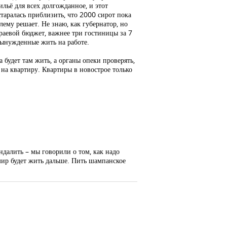
ильё для всех долгожданное, и этот
таралась приблизить, что 2000 сирот пока
лему решает. Не знаю, как губернатор, но
раевой бюджет, важнее три гостиницы за 7
 вынужденные жить на работе.
 будет там жить, а органы опеки проверять,
 на квартиру. Квартиры в новострое только
ндалить – мы говорили о том, как надо
имир будет жить дальше. Пить шампанское