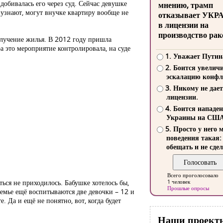
добивалась его через суд. Сейчас девушке
мнению, трамп
ё узнают, могут внучке квартиру вообще не
отказывает УКР
в лицензии на
производство рак
получение жилья. В 2012 году пришла
а это мероприятие контролировала, на суде
1. Уважает Путин
2. Боится увелич
эскалацию конфл
3. Никому не дает
лицензии.
4. Боится нападе
Украины на СШ
5. Просто у него 
поведения такая:
обещать и не сдел
Всего проголосовало
ться не приходилось. Бабушке хотелось бы,
1 человек
Прошлые опросы
семье ещё воспитываются две девочки – 12 и
. Да и ещё не понятно, вот, когда будет
Наши проект