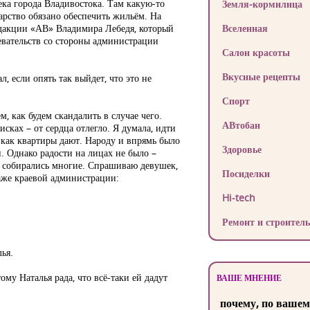
ека города Владивостока. Там какую-то
Земля-кормилица
дарство обязано обеспечить жильём. На
дакции «АВ» Владимира Лебедя, который
Вселенная
евательств со стороны администрации
Салон красоты
Вкусные рецепты
, если опять так выйдет, что это не
Спорт
, как будем скандалить в случае чего.
АВтобан
сках – от сердца отлегло. Я думала, идти
никак квартиры дают. Народу и впрямь было
Здоровье
. Однако радости на лицах не было –
ть собирались многие. Спрашиваю девушек,
Посиделки
таже краевой администрации:
Hi-tech
Ремонт и строитель
ья.
ому Наталья рада, что всё-таки ей дадут
ВАШЕ МНЕНИЕ
почему, по вашем