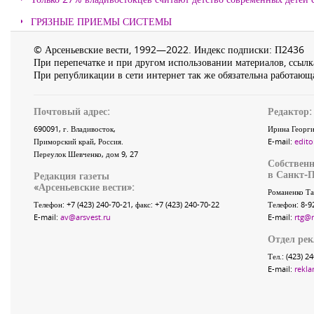
ГРЯЗНЫЕ ПРИЕМЫ СИСТЕМЫ
© Арсеньевские вести, 1992—2022. Индекс подписки: П2436
При перепечатке и при другом использовании материалов, ссылка
При републикации в сети интернет так же обязательна работающа
Почтовый адрес:
Редактор:
690091
, г.
Владивосток
,
Ирина Георги
Приморский край
,
Россия
.
E-mail:
edito
Переулок Шевченко
, дом 9, 27
Собственн
в Санкт-П
Редакция газеты
«
Арсеньевские вести
»:
Романенко Та
Телефон:
+7 (423) 240-70-21
, факс:
+7 (423) 240-70-22
Телефон: 8-9
E-mail:
av@arsvest.ru
E-mail:
rtg@
Отдел ре
Тел.: (423) 2
E-mail:
rekla