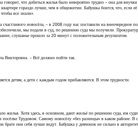
говорит, что добиться жилья было невероятно трудно – она для внучки 
ой квартире гораздо лучше, чем в общежитии. Бабушка боится, что, если е
 чтобы все знали».
а счастливого новосёла, – в 2008 году нас поставили на внеочередное 
обеспечили, мы подали в суд, по решению суда мы получили. Прокуратур
ушание, слушанье прошло за 20 минут с положительным результатом.
а Викторовна. – Всё должно пойти так.
яется детям, а дети с каждым годом прибавляются. В этом трудности.
ло жилья. Хотя здесь, в основном, дают жильё по решению суда, им суди
в посёлке Трудовом. Самому новосёлу «без разницы» в каком районе. В 
и брате они себя лучше ведут. Бабушка у девчонок не сильно в авторитете