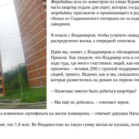
Жеребьёвка шла по новострою на улице Бурач
часть квартир отдали для сирот, которых госу
жеребьёвку пригласили и проживающего в ре
сбежал из Седанкинского интерната из-за изд
заведения.
Я пошла с Владимиром, чтобы устроить скандал
распределение жилья, а очередной спектакль.
Идём мы, значит, с Владимиром и обговариваем
Пришли. Как увидели, что Владимир есть в спи
надо туда, где много счастливых людей, как-
прилично – человек 200 с группой поддержки
скорей, тревога. Видимо, как и мы, скандали
которые разместились на диване на первом э
– Насколько тяжело было добиться квартиры?
– Мы ещё не добились, – отвечают хором.
на изменение сертификата на жилое помещение, – отвечает девушка Натал
рят, что 1,4 млн. Во Владивостоке на такую сумму жилья не купишь, поэт