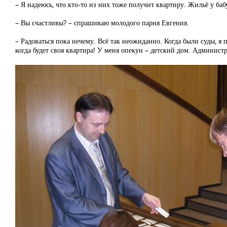
– Я надеюсь, что кто-то из них тоже получит квартиру. Жильё у баб
– Вы счастливы? – спрашиваю молодого парня Евгения.
– Радоваться пока нечему. Всё так неожиданно. Когда были суды, я 
когда будет своя квартира! У меня опекун – детский дом. Админист