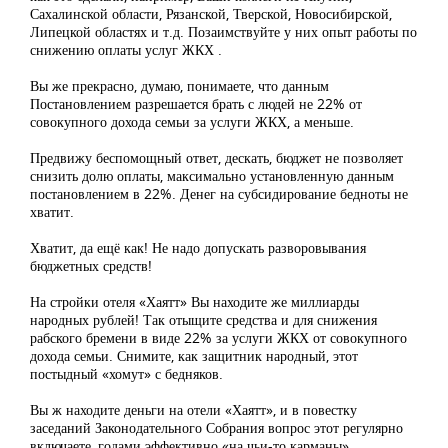
Сахалинской области, Рязанской, Тверской, Новосибирской,
Липецкой областях и т.д. Позаимствуйте у них опыт работы по
снижению оплаты услуг ЖКХ .
Вы же прекрасно, думаю, понимаете, что данным
Постановлением разрешается брать с людей не 22% от
совокупного дохода семьи за услуги ЖКХ, а меньше.
Предвижу беспомощный ответ, дескать, бюджет не позволяет
снизить долю оплаты, максимально установленную данным
постановлением в 22%. Денег на субсидирование бедноты не
хватит.
Хватит, да ещё как! Не надо допускать разворовывания
бюджетных средств!
На стройки отеля «Хаятт» Вы находите же миллиарды
народных рублей! Так отыщите средства и для снижения
рабского бремени в виде 22% за услуги ЖКХ от совокупного
дохода семьи. Снимите, как защитник народный, этот
постыдный «хомут» с бедняков.
Вы ж находите деньги на отели «Хаятт», и в повестку
заседаний Законодательного Собрания вопрос этот регулярно
включаете, годами эффективно «на чьи-то карманы»