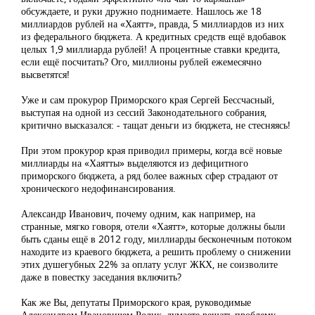
обсуждаете, и руки дружно поднимаете. Нашлось же 18
миллиардов рублей на «Хаятт», правда, 5 миллиардов из них
из федерального бюджета. А кредитных средств ещё вдобавок
целых 1,9 миллиарда рублей! А процентные ставки кредита,
если ещё посчитать? Ого, миллионы рублей ежемесячно
высветятся!
Уже и сам прокурор Приморского края Сергей Бессчасный,
выступая на одной из сессий Законодательного собрания,
критично высказался: - тащат деньги из бюджета, не стесняясь!
При этом прокурор края приводил примеры, когда всё новые
миллиарды на «Хаятты» выделяются из дефицитного
приморского бюджета, а ряд более важных сфер страдают от
хронического недофинансирования.
Александр Иванович, почему одним, как например, на
странные, мягко говоря, отели «Хаятт», которые должны были
быть сданы ещё в 2012 году, миллиарды бесконечным потоком
находите из краевого бюджета, а решить проблему о снижении
этих душегубных 22% за оплату услуг ЖКХ, не соизволите
даже в повестку заседания включить?
Как же Вы, депутаты Приморского края, руководимые
Александром Ивановичем Ролик, думаете решать проблему