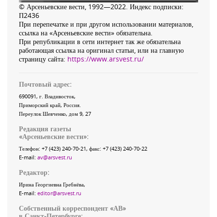
© Арсеньевские вести, 1992—2022. Индекс подписки:
П2436
При перепечатке и при другом использовании материалов,
ссылка на «Арсеньевские вести» обязательна.
При републикации в сети интернет так же обязательна
работающая ссылка на оригинал статьи, или на главную
страницу сайта:
https://www.arsvest.ru/
Почтовый адрес:
690091
, г.
Владивосток
,
Приморский край
,
Россия
.
Переулок Шевченко
, дом 9, 27
Редакция газеты
«
Арсеньевские вести
»:
Телефон:
+7 (423) 240-70-21
, факс:
+7 (423) 240-70-22
E-mail:
av@arsvest.ru
Редактор:
Ирина Георгиевна Гребнёва,
E-mail:
editor@arsvest.ru
Собственный корреспондент «АВ»
в Санкт-Петербурге: