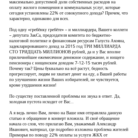
максимально допустимой доли собственных расходов на
оплату жилого помещения и коммунальных услуг, которые
сегодня установлены 22% от совокупного дохода? Причем, что
характерно, одинаково для всех.
Под одну «гребёнку гребёте» – и миллиардера, Вашего коллеги
– депутата ЗакСа, председателя комитета по бюджетно-
налоговой политике и финансовым ресурсам Галуста Ахояна,
задекларировавшего доход за 2015 год ТРИ МИЛЛИАРДА
СТО ТРИДЦАТЬ МИЛЛИОНОВ рублей, да и у Вас вполне
приличнейшее ежемесячное денежное содержание, и нищего
пенсионера с нищенским доходом 7-12-15 тысяч рублей.
Почему так? Цены буквально на всё растут, бедность
прогрессирует, людям не хватает денег на еду, а Вашей работы
по улучшению жизни Ваших избирателей, не чувствуется,
кроме ухудшения жизни!
По существу поставленной проблемы ни звука в ответ. Да,
холодная пустота исходит от Вас…
А я ведь лично Вам, лично на Ваше имя отправляла данную
статью и обращение в конверт вложила. И своё обращение
начала со слов, что прилагаю Вам, уважаемый Александр
Иванович, материал, где подробно изложена проблема жителей
Приморья по поводу 22% оплаты за услуги ЖКХ от