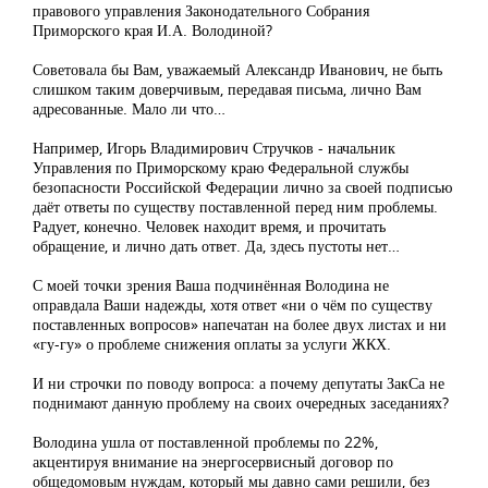
правового управления Законодательного Собрания
Приморского края И.А. Володиной?
Советовала бы Вам, уважаемый Александр Иванович, не быть
слишком таким доверчивым, передавая письма, лично Вам
адресованные. Мало ли что…
Например, Игорь Владимирович Стручков - начальник
Управления по Приморскому краю Федеральной службы
безопасности Российской Федерации лично за своей подписью
даёт ответы по существу поставленной перед ним проблемы.
Радует, конечно. Человек находит время, и прочитать
обращение, и лично дать ответ. Да, здесь пустоты нет…
С моей точки зрения Ваша подчинённая Володина не
оправдала Ваши надежды, хотя ответ «ни о чём по существу
поставленных вопросов» напечатан на более двух листах и ни
«гу-гу» о проблеме снижения оплаты за услуги ЖКХ.
И ни строчки по поводу вопроса: а почему депутаты ЗакСа не
поднимают данную проблему на своих очередных заседаниях?
Володина ушла от поставленной проблемы по 22%,
акцентируя внимание на энергосервисный договор по
общедомовым нуждам, который мы давно сами решили, без