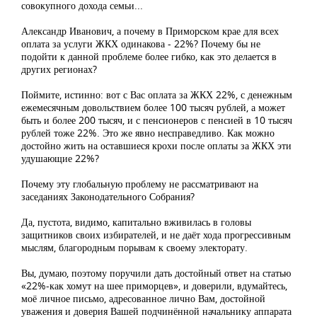
совокупного дохода семьи...
Александр Иванович, а почему в Приморском крае для всех
оплата за услуги ЖКХ одинакова - 22%? Почему бы не
подойти к данной проблеме более гибко, как это делается в
других регионах?
Поймите, истинно: вот с Вас оплата за ЖКХ 22%, с денежным
ежемесячным довольствием более 100 тысяч рублей, а может
быть и более 200 тысяч, и с пенсионеров с пенсией в 10 тысяч
рублей тоже 22%. Это же явно несправедливо. Как можно
достойно жить на оставшиеся крохи после оплаты за ЖКХ эти
удушающие 22%?
Почему эту глобальную проблему не рассматривают на
заседаниях Законодательного Собрания?
Да, пустота, видимо, капитально вживилась в головы
защитников своих избирателей, и не даёт хода прогрессивным
мыслям, благородным порывам к своему электорату.
Вы, думаю, поэтому поручили дать достойный ответ на статью
«22%-как хомут на шее приморцев», и доверили, вдумайтесь,
моё личное письмо, адресованное лично Вам, достойной
уважения и доверия Вашей подчинённой начальнику аппарата