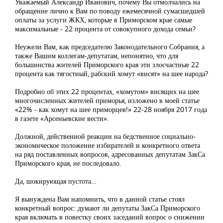
Уважаемый Александр Иванович, почему Вы отмолчались на
обращение лично к Вам по поводу ежемесячной сумасшедшей
оплаты за услуги ЖКХ, которые в Приморском крае самые
максимальные - 22 процента от совокупного дохода семьи?
Неужели Вам, как председателю Законодательного Собрания, а
также Вашим коллегам-депутатам, непонятно, что для
большинства жителей Приморского края эти злосчастные 22
процента как тягостный, рабский хомут «висят» на шее народа?
Подробно об этих 22 процентах, «хомутом» висящих на шее
многочисленных жителей приморья, изложено в моей статье
«22% - как хомут на шее приморцев!» 22-28 ноября 2017 года
в газете «Арсеньевские вести».
Должной, действенной реакции на бедственное социально-
экономическое положение избирателей и конкретного ответа
на ряд поставленных вопросов, адресованных депутатам ЗакСа
Приморского края, не последовало.
Да, шокирующая пустота…
Я вынуждена Вам напомнить, что в данной статье стоял
конкретный вопрос: думают ли депутаты ЗакСа Приморского
края включать в повестку своих заседаний вопрос о снижении