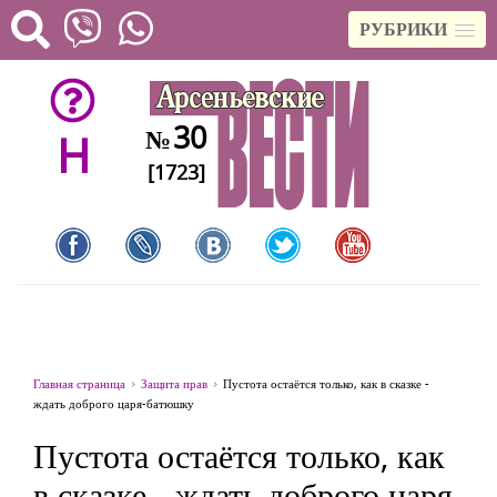
РУБРИКИ
30
№
H
[1723]
Главная страница
Защита прав
Пустота остаётся только, как в сказке -
ждать доброго царя-батюшку
Пустота остаётся только, как
в сказке - ждать доброго царя-