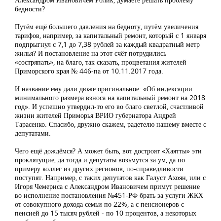
бедности?
Путём ещё большего давления на бедноту, путём увеличения
тарифов, например, за капитальный ремонт, который с 1 января
подпрыгнул с 7,1 до 7,38 рублей за каждый квадратный метр
жилья? И постановление на этот счёт потрудились
«состряпать», на благо, так сказать, процветания жителей
Приморского края № 446-па от 10.11.2017 года.
И название ему дали дюже оригинальное: «Об индексации
минимального размера взноса на капитальный ремонт на 2018
год». И успешно утвердил-то его во благо светлой, счастливой
жизни жителей Приморья ВРИО губернатора Андрей
Тарасенко. Спасибо, дружно скажем, радетелю нашему вместе с
депутатами.
Чего ещё дождёмся? А может быть, вот достроят «Хаятты» эти
проклятущие, да тогда и депутаты возьмутся за ум, да по
примеру коллег из других регионов, по-справедливости
поступят. Например, с таких депутатов как Галуст Ахоян, или с
Игоря Чемериса с Александром Ивановичем примут решение
во исполнение постановления №451-РФ брать за услуги ЖКХ
от совокупного дохода семьи по 22%, а с пенсионеров с
пенсией до 15 тысяч рублей - по 10 процентов, а некоторых