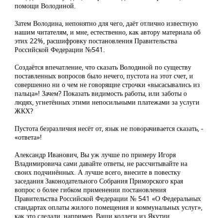
помощи Володиной.
Затем Володина, непонятно для чего, даёт отлично известную
нашим читателям, и мне, естественно, как автору материала об
этих 22%, расшифровку постановления Правительства
Российской Федерации №541.
Создаётся впечатление, что сказать Володиной по существу
поставленных вопросов было нечего, пустота на этот счет, и
совершенно ни о чем не говорящие строчки «высасывались из
пальца»! Зачем? Показать видимость работы, или заботы о
людях, угнетённых этими непосильными платежами за услуги
ЖКХ?
Пустота безразличия несёт от, язык не поворачивается сказать, -
«ответа»!
Александр Иванович, Вы уж лучше по примеру Игоря
Владимировича сами давайте ответы, не рассчитывайте на
своих подчинённых. А лучше всего, внесите в повестку
заседания Законодательного Собрания Приморского края
вопрос о более гибком применении постановления
Правительства Российской Федерации № 541 «О Федеральных
стандартах оплаты жилого помещения и коммунальных услуг»,
как это сделали, например, Ваши коллеги из Якутии,