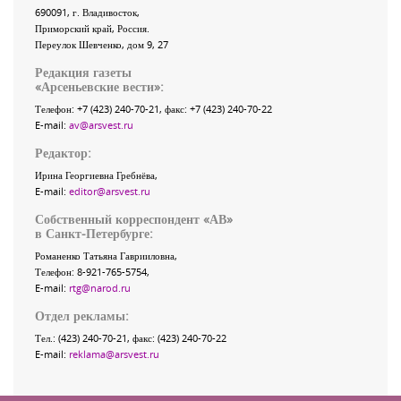
690091
, г.
Владивосток
,
Приморский край
,
Россия
.
Переулок Шевченко
, дом 9, 27
Редакция газеты
«
Арсеньевские вести
»:
Телефон:
+7 (423) 240-70-21
, факс:
+7 (423) 240-70-22
E-mail:
av@arsvest.ru
Редактор:
Ирина Георгиевна Гребнёва,
E-mail:
editor@arsvest.ru
Собственный корреспондент «АВ»
в Санкт-Петербурге:
Романенко Татьяна Гаврииловна,
Телефон: 8-921-765-5754,
E-mail:
rtg@narod.ru
Отдел рекламы:
Тел.: (423) 240-70-21, факс: (423) 240-70-22
E-mail:
reklama@arsvest.ru